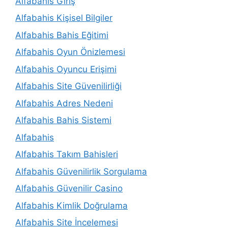
Alfabahis Giriş
Alfabahis Kişisel Bilgiler
Alfabahis Bahis Eğitimi
Alfabahis Oyun Önizlemesi
Alfabahis Oyuncu Erişimi
Alfabahis Site Güvenilirliği
Alfabahis Adres Nedeni
Alfabahis Bahis Sistemi
Alfabahis
Alfabahis Takım Bahisleri
Alfabahis Güvenilirlik Sorgulama
Alfabahis Güvenilir Casino
Alfabahis Kimlik Doğrulama
Alfabahis Site İncelemesi