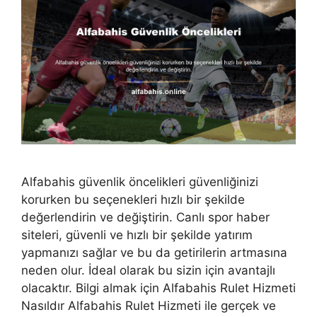
Alfabahis güvenlik öncelikleri güvenliğinizi
korurken bu seçenekleri hızlı bir şekilde
değerlendirin ve değiştirin. Canlı spor haber
siteleri, güvenli ve hızlı bir şekilde yatırım
yapmanızı sağlar ve bu da getirilerin artmasına
neden olur. İdeal olarak bu sizin için avantajlı
olacaktır. Bilgi almak için Alfabahis Rulet Hizmeti
Nasıldır Alfabahis Rulet Hizmeti ile gerçek ve