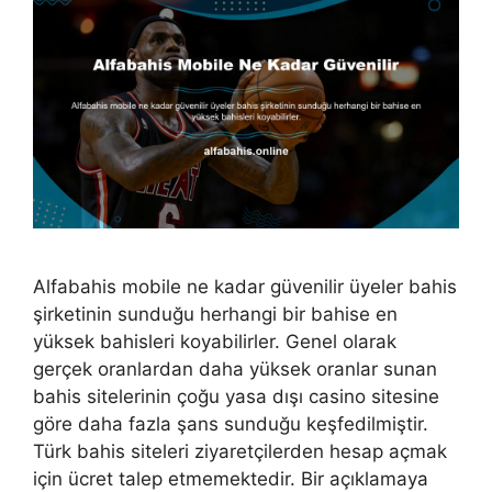
Alfabahis mobile ne kadar güvenilir üyeler bahis
şirketinin sunduğu herhangi bir bahise en
yüksek bahisleri koyabilirler. Genel olarak
gerçek oranlardan daha yüksek oranlar sunan
bahis sitelerinin çoğu yasa dışı casino sitesine
göre daha fazla şans sunduğu keşfedilmiştir.
Türk bahis siteleri ziyaretçilerden hesap açmak
için ücret talep etmemektedir. Bir açıklamaya