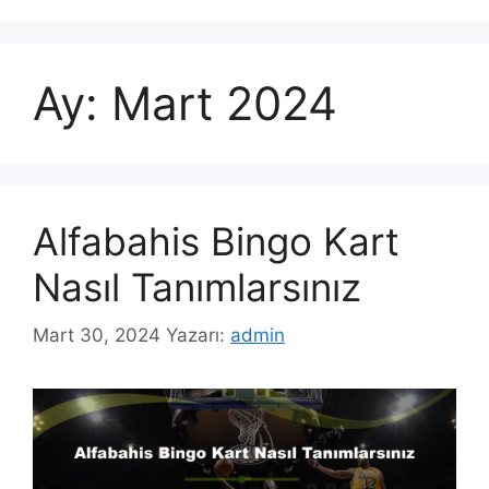
Ay:
Mart 2024
Alfabahis Bingo Kart
Nasıl Tanımlarsınız
Mart 30, 2024
Yazarı:
admin