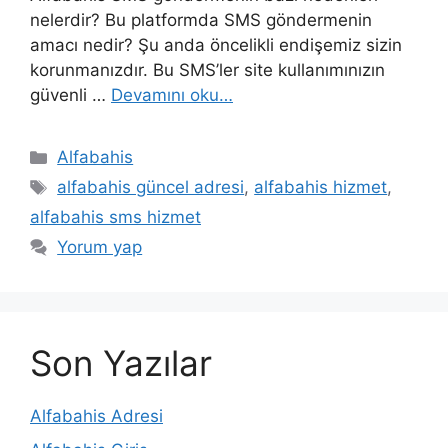
nelerdir? Bu platformda SMS göndermenin
amacı nedir? Şu anda öncelikli endişemiz sizin
korunmanızdır. Bu SMS’ler site kullanımınızın
güvenli …
Devamını oku…
Kategoriler
Alfabahis
Etiketler
alfabahis güncel adresi
,
alfabahis hizmet
,
alfabahis sms hizmet
Yorum yap
Son Yazılar
Alfabahis Adresi