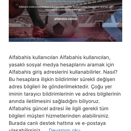
Alfabahis kullanıcıları Alfabahis kullanıcıları,
yasaklı sosyal medya hesaplarını aramak için
Alfabahis giriş adreslerini kullanabilirler. Nasıl?
Bu hesaplara ilişkin bildirimler sürekli değişen
adres bilgileri ile gönderilmektedir. Çoğu yer
iminin tarayıcı bildirimlerinin ve adres bilgilerinin
anında iletilmesini sağladığını biliyoruz.
Alfabahis güncel adresi ile ilgili gerekli tüm
bilgileri müşteri hizmetlerinden alabilirsiniz.
Burada canlı destek hattına ve e-postaya
ulaşabilirsiniz. …
Devamını oku…