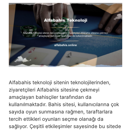
Alfabahis teknoloji sitenin teknolojilerinden,
ziyaretçileri Alfabahis sitesine çekmeyi
amaçlayan bahisçiler tarafından da
kullanılmaktadır. Bahis sitesi, kullanıcılarına çok
sayıda oyun sunmasına rağmen, taraftarlara
tercih ettikleri oyunları seçme olanağı da
sağlıyor. Çeşitli etkileşimler sayesinde bu sitede