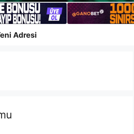
Yeni Adresi
rmu