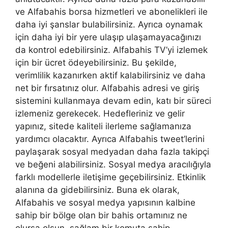
ve Alfabahis borsa hizmetleri ve abonelikleri ile
daha iyi şanslar bulabilirsiniz. Ayrıca oynamak
için daha iyi bir yere ulaşıp ulaşamayacağınızı
da kontrol edebilirsiniz. Alfabahis TV’yi izlemek
için bir ücret ödeyebilirsiniz. Bu şekilde,
verimlilik kazanırken aktif kalabilirsiniz ve daha
net bir fırsatınız olur. Alfabahis adresi ve giriş
sistemini kullanmaya devam edin, katı bir süreci
izlemeniz gerekecek. Hedefleriniz ve gelir
yapınız, sitede kaliteli ilerleme sağlamanıza
yardımcı olacaktır. Ayrıca Alfabahis tweet’lerini
paylaşarak sosyal medyadan daha fazla takipçi
ve beğeni alabilirsiniz. Sosyal medya aracılığıyla
farklı modellerle iletişime geçebilirsiniz. Etkinlik
alanına da gidebilirsiniz. Buna ek olarak,
Alfabahis ve sosyal medya yapısının kalbine
sahip bir bölge olan bir bahis ortamınız ne
olursa olsun, sağlam bir komuta sahip