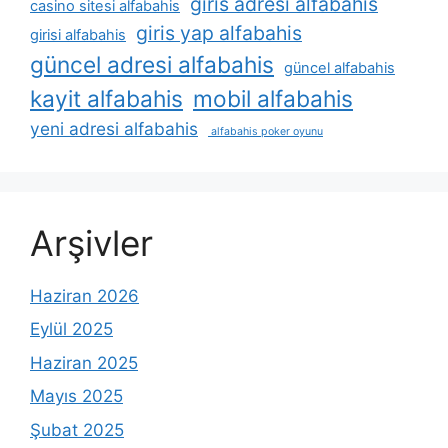
giris adresi alfabahis
casino sitesi alfabahis
giris yap alfabahis
girisi alfabahis
güncel adresi alfabahis
güncel alfabahis
kayit alfabahis
mobil alfabahis
yeni adresi alfabahis
alfabahis poker oyunu
Arşivler
Haziran 2026
Eylül 2025
Haziran 2025
Mayıs 2025
Şubat 2025