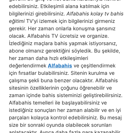
edebilirsiniz. Etkileşimli alana katılmak için
bilgilerinizi girebilirsiniz.
Alfabahis kolay tv bahis
eğitimi
TV’yi izlemek için bilgilerinizi girmeniz
gerekir. Her zaman onlarla konuşma şansınız
olacak. Alfabahis TV ücretsiz ve organize.
İzlediğiniz maçlara bahis yapmak istiyorsanız,
abone olmanız gerektiğini söyledik. Bu şekilde,
her zaman daha hızlı etkileşimleri
değerlendirmek
Alfabahis
ve çeşitlendirmek
için fırsatlar bulabilirsiniz. Sitenin kurulma ve
çalışma şekli buna benzer olacaktır. Alfabahis
sitesinin özelliklerinin çoğunu öğrenebilir ve
zaman içinde bahis sisteminizi geliştirebilirsiniz.
Alfabahis temelleri ile başlayabilirsiniz ve
istediğiniz sonuçları her zaman alabilir ve en iyi
parçaları kolayca kontrol edebilirsiniz. Bu mesaj
size bir sonraki oyunda olabilecek sorunları
anlatacaktır. Ayrıca daha fazla para kazanabilir