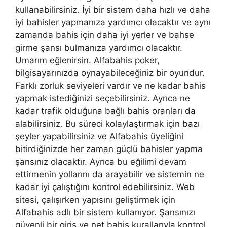
kullanabilirsiniz. İyi bir sistem daha hızlı ve daha
iyi bahisler yapmanıza yardımcı olacaktır ve aynı
zamanda bahis için daha iyi yerler ve bahse
girme şansı bulmanıza yardımcı olacaktır.
Umarım eğlenirsin. Alfabahis poker,
bilgisayarınızda oynayabileceğiniz bir oyundur.
Farklı zorluk seviyeleri vardır ve ne kadar bahis
yapmak istediğinizi seçebilirsiniz. Ayrıca ne
kadar trafik olduğuna bağlı bahis oranları da
alabilirsiniz. Bu süreci kolaylaştırmak için bazı
şeyler yapabilirsiniz ve Alfabahis üyeliğini
bitirdiğinizde her zaman güçlü bahisler yapma
şansınız olacaktır. Ayrıca bu eğilimi devam
ettirmenin yollarını da arayabilir ve sistemin ne
kadar iyi çalıştığını kontrol edebilirsiniz. Web
sitesi, çalışırken yapısını geliştirmek için
Alfabahis adlı bir sistem kullanıyor. Şansınızı
güvenli bir giriş ve net bahis kurallarıyla kontrol