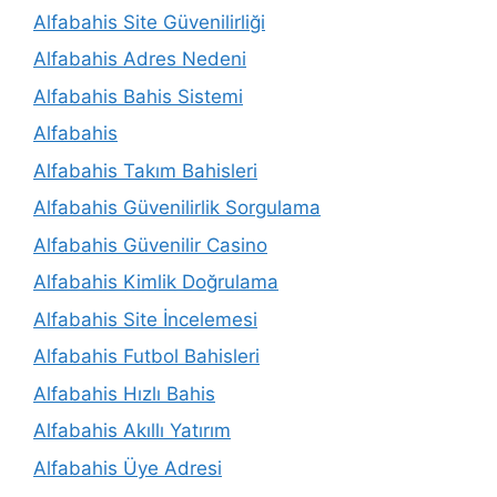
Alfabahis Site Güvenilirliği
Alfabahis Adres Nedeni
Alfabahis Bahis Sistemi
Alfabahis
Alfabahis Takım Bahisleri
Alfabahis Güvenilirlik Sorgulama
Alfabahis Güvenilir Casino
Alfabahis Kimlik Doğrulama
Alfabahis Site İncelemesi
Alfabahis Futbol Bahisleri
Alfabahis Hızlı Bahis
Alfabahis Akıllı Yatırım
Alfabahis Üye Adresi