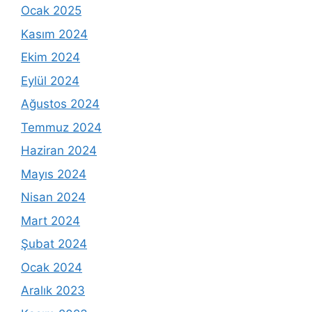
Ocak 2025
Kasım 2024
Ekim 2024
Eylül 2024
Ağustos 2024
Temmuz 2024
Haziran 2024
Mayıs 2024
Nisan 2024
Mart 2024
Şubat 2024
Ocak 2024
Aralık 2023