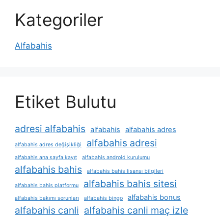
Kategoriler
Alfabahis
Etiket Bulutu
adresi alfabahis
alfabahis
alfabahis adres
alfabahis adresi
alfabahis adres değişikliği
alfabahis ana sayfa kayıt
alfabahis android kurulumu
alfabahis bahis
alfabahis bahis lisansı bilgileri
alfabahis bahis sitesi
alfabahis bahis platformu
alfabahis bonus
alfabahis bakımı sorunları
alfabahis bingo
alfabahis canli
alfabahis canli maç izle