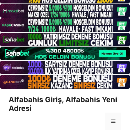
İçeriğe
Alfabahis Giriş, Alfabahis Yeni
atla
Adresi
Menü