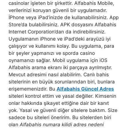
casinolar işleten bir şirkettir. Alfabahis Mobile,
verilerinizi koruyan güvenli bir uygulamadır.
İPhone veya iPad’inizde de kullanabilirsiniz. App
Store’da bulabilirsiniz. APK dosyasını Alfabahis
Internet Corporation’dan da indirebilirsiniz.
Uygulamanın iPhone ve iPad’deki arayüzü iyi
çalışıyor ve kullanımı kolay. Bu uygulama, para
bir şeyler yapmanızı ve sporda casino
oynamanızı sağlar. Mobil uygulama için iOS
Alfabahis arama ekranı iki parçaya ayrılmıştır.
Mevcut adresimi nasıl alabilirim. Canlı bahis
sitelerinin en büyük sorunlarından biri, bunlara
erişememenizdir. Bu
Alfabahis Güncel Adres
siteleri kontrol ettim ve yasal değiller. Kimsenin
onlar hakkında şikayet ettiğine dair bir kanıt
yok. Yasal ve güvenli diğer sitelere baktım. Size
sadece bu siteleri öneririm. Bu sitelerden biri
olan
Alfabahis numara kilidi adres nedeni