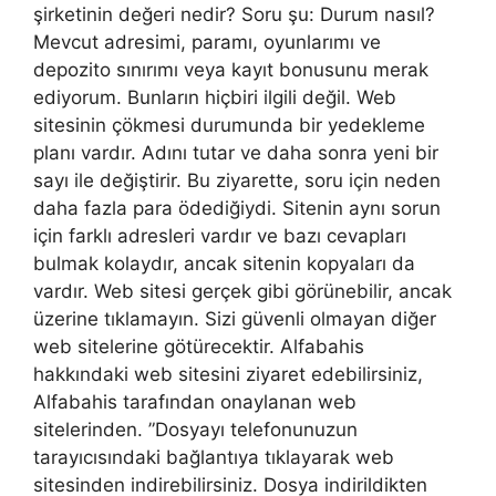
şirketinin değeri nedir? Soru şu: Durum nasıl?
Mevcut adresimi, paramı, oyunlarımı ve
depozito sınırımı veya kayıt bonusunu merak
ediyorum. Bunların hiçbiri ilgili değil. Web
sitesinin çökmesi durumunda bir yedekleme
planı vardır. Adını tutar ve daha sonra yeni bir
sayı ile değiştirir. Bu ziyarette, soru için neden
daha fazla para ödediğiydi. Sitenin aynı sorun
için farklı adresleri vardır ve bazı cevapları
bulmak kolaydır, ancak sitenin kopyaları da
vardır. Web sitesi gerçek gibi görünebilir, ancak
üzerine tıklamayın. Sizi güvenli olmayan diğer
web sitelerine götürecektir. Alfabahis
hakkındaki web sitesini ziyaret edebilirsiniz,
Alfabahis tarafından onaylanan web
sitelerinden. ”Dosyayı telefonunuzun
tarayıcısındaki bağlantıya tıklayarak web
sitesinden indirebilirsiniz. Dosya indirildikten