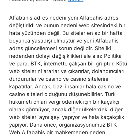
Alfabahis adres nedeni yeni Alfabahis adresi
değiştirildi ve bunun nedeni web sitesindeki bir
hata yüzünden değil. Bu siteler en az bir hafta
boyunca yasadışı olmuştur ve yeni Alfabahis
adres güncellemesi sorun değildir. Site iki
nedenden dolayı değişiklikleri ele alın: Politika
ve para. BTK, internette çalışan bir gruptur. Kötü
web sitelerini ararlar ve çıkarırlar, dolandırıcıları
durdururlar ve casino ve casino sitelerini
kapatırlar. Ancak, bazı insanlar hala casino ve
casino siteleri olduğunu düşünebilirler. Türk
hükümeti onları vergi ödemek için bir kaçakçı
olarak görmüyor, ancak diğer ülkelerdeki diğer
web siteleri aynı şeyi yapıyor ve hala kaçakçılık
yapıyor. Daha önce, organizasyonumuz BTK
Web Alfabahis bir mahkemeden neden