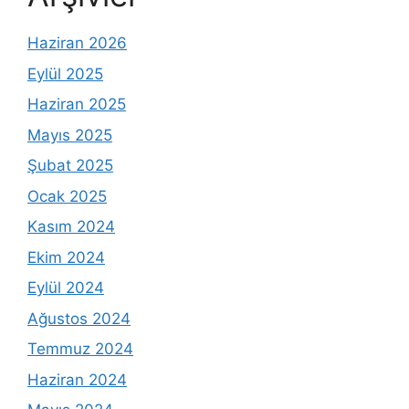
Haziran 2026
Eylül 2025
Haziran 2025
Mayıs 2025
Şubat 2025
Ocak 2025
Kasım 2024
Ekim 2024
Eylül 2024
Ağustos 2024
Temmuz 2024
Haziran 2024