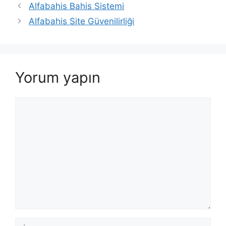
Alfabahis Bahis Sistemi
Alfabahis Site Güvenilirliği
Yorum yapın
Yorum
İsim