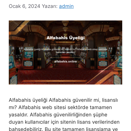
Ocak 6, 2024
Yazarı:
admin
Alfabahis üyeliği Alfabahis güvenilir mi, lisanslı
mı? Alfabahis web sitesi sektörde tamamen
yasaldır. Alfabahis güvenilirliğinden şüphe
duyan kullanıcılar için sitenin lisans verilerinden
bahsedebiliriz. Bu site tamamen lisanslama ve