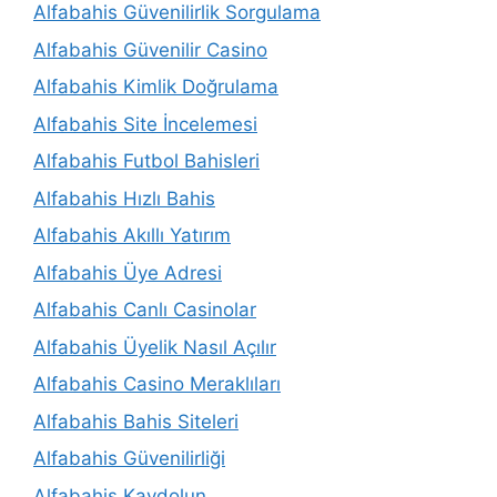
Alfabahis Güvenilirlik Sorgulama
Alfabahis Güvenilir Casino
Alfabahis Kimlik Doğrulama
Alfabahis Site İncelemesi
Alfabahis Futbol Bahisleri
Alfabahis Hızlı Bahis
Alfabahis Akıllı Yatırım
Alfabahis Üye Adresi
Alfabahis Canlı Casinolar
Alfabahis Üyelik Nasıl Açılır
Alfabahis Casino Meraklıları
Alfabahis Bahis Siteleri
Alfabahis Güvenilirliği
Alfabahis Kaydolun