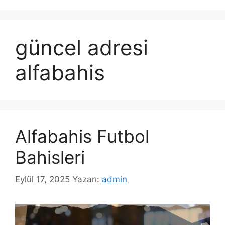
güncel adresi
alfabahis
Alfabahis Futbol
Bahisleri
Eylül 17, 2025
Yazarı:
admin