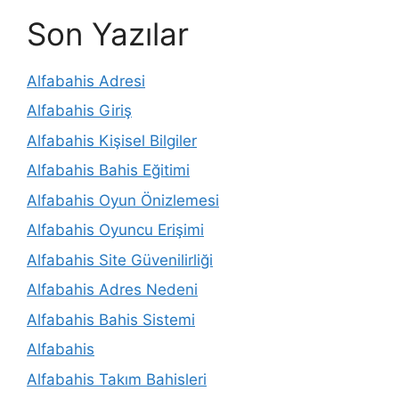
Son Yazılar
Alfabahis Adresi
Alfabahis Giriş
Alfabahis Kişisel Bilgiler
Alfabahis Bahis Eğitimi
Alfabahis Oyun Önizlemesi
Alfabahis Oyuncu Erişimi
Alfabahis Site Güvenilirliği
Alfabahis Adres Nedeni
Alfabahis Bahis Sistemi
Alfabahis
Alfabahis Takım Bahisleri