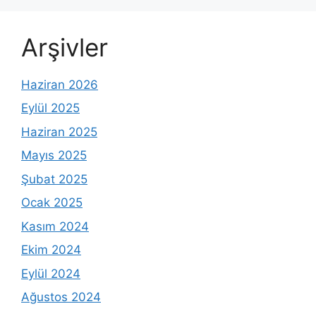
Arşivler
Haziran 2026
Eylül 2025
Haziran 2025
Mayıs 2025
Şubat 2025
Ocak 2025
Kasım 2024
Ekim 2024
Eylül 2024
Ağustos 2024