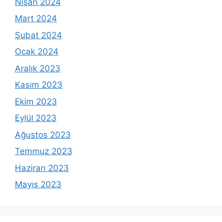
Nisan 2024
Mart 2024
Şubat 2024
Ocak 2024
Aralık 2023
Kasım 2023
Ekim 2023
Eylül 2023
Ağustos 2023
Temmuz 2023
Haziran 2023
Mayıs 2023