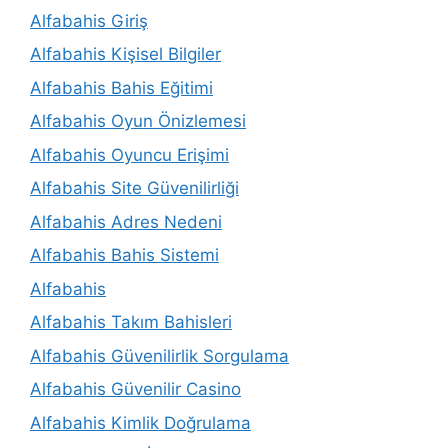
Alfabahis Giriş
Alfabahis Kişisel Bilgiler
Alfabahis Bahis Eğitimi
Alfabahis Oyun Önizlemesi
Alfabahis Oyuncu Erişimi
Alfabahis Site Güvenilirliği
Alfabahis Adres Nedeni
Alfabahis Bahis Sistemi
Alfabahis
Alfabahis Takım Bahisleri
Alfabahis Güvenilirlik Sorgulama
Alfabahis Güvenilir Casino
Alfabahis Kimlik Doğrulama