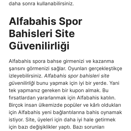
daha sonra kullanabilirsiniz.
Alfabahis Spor
Bahisleri Site
Güvenilirliği
Alfabahis spora bahse girmenizi ve kazanma
şansını görmenizi sağlar. Oyunları gerçekleştikçe
izleyebilirsiniz.
Alfabahis spor bahisleri site
güvenilirliği
bunu yapmak için iyi bir yerde. Yani
tek yapmanız gereken bir kupon almak. Bu
fırsatlardan yararlanmak için Alfabahis katılın.
Birçok insan ülkemizde popüler ve kârlı oldukları
için Alfabahis yeni bağlantılarına bahis oynamak
istiyor. Site, üyeleri için daha iyi hale getirmek
için bazı değişiklikler yaptı. Bazı sorunları