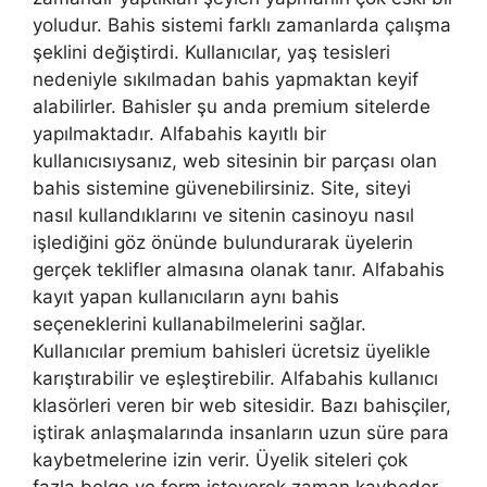
yoludur. Bahis sistemi farklı zamanlarda çalışma
şeklini değiştirdi. Kullanıcılar, yaş tesisleri
nedeniyle sıkılmadan bahis yapmaktan keyif
alabilirler. Bahisler şu anda premium sitelerde
yapılmaktadır. Alfabahis kayıtlı bir
kullanıcısıysanız, web sitesinin bir parçası olan
bahis sistemine güvenebilirsiniz. Site, siteyi
nasıl kullandıklarını ve sitenin casinoyu nasıl
işlediğini göz önünde bulundurarak üyelerin
gerçek teklifler almasına olanak tanır. Alfabahis
kayıt yapan kullanıcıların aynı bahis
seçeneklerini kullanabilmelerini sağlar.
Kullanıcılar premium bahisleri ücretsiz üyelikle
karıştırabilir ve eşleştirebilir. Alfabahis kullanıcı
klasörleri veren bir web sitesidir. Bazı bahisçiler,
iştirak anlaşmalarında insanların uzun süre para
kaybetmelerine izin verir. Üyelik siteleri çok