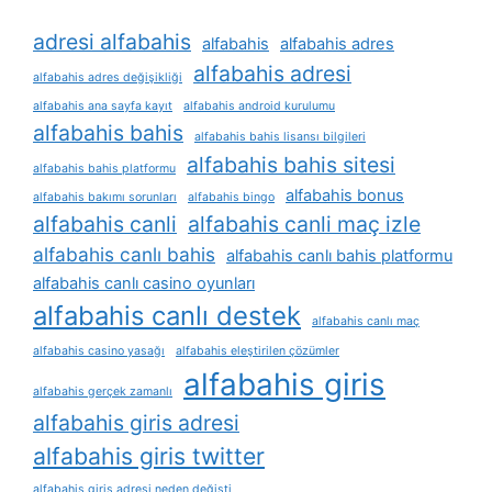
adresi alfabahis
alfabahis
alfabahis adres
alfabahis adresi
alfabahis adres değişikliği
alfabahis ana sayfa kayıt
alfabahis android kurulumu
alfabahis bahis
alfabahis bahis lisansı bilgileri
alfabahis bahis sitesi
alfabahis bahis platformu
alfabahis bonus
alfabahis bakımı sorunları
alfabahis bingo
alfabahis canli
alfabahis canli maç izle
alfabahis canlı bahis
alfabahis canlı bahis platformu
alfabahis canlı casino oyunları
alfabahis canlı destek
alfabahis canlı maç
alfabahis casino yasağı
alfabahis eleştirilen çözümler
alfabahis giris
alfabahis gerçek zamanlı
alfabahis giris adresi
alfabahis giris twitter
alfabahis giriş adresi neden değişti