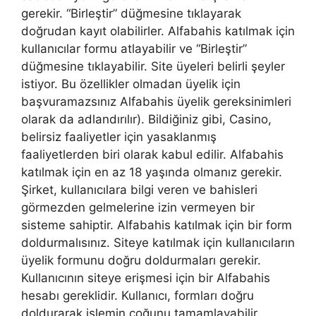
gerekir. “Birleştir” düğmesine tıklayarak
doğrudan kayıt olabilirler. Alfabahis katılmak için
kullanıcılar formu atlayabilir ve “Birleştir”
düğmesine tıklayabilir. Site üyeleri belirli şeyler
istiyor. Bu özellikler olmadan üyelik için
başvuramazsınız Alfabahis üyelik gereksinimleri
olarak da adlandırılır). Bildiğiniz gibi, Casino,
belirsiz faaliyetler için yasaklanmış
faaliyetlerden biri olarak kabul edilir. Alfabahis
katılmak için en az 18 yaşında olmanız gerekir.
Şirket, kullanıcılara bilgi veren ve bahisleri
görmezden gelmelerine izin vermeyen bir
sisteme sahiptir. Alfabahis katılmak için bir form
doldurmalısınız. Siteye katılmak için kullanıcıların
üyelik formunu doğru doldurmaları gerekir.
Kullanıcının siteye erişmesi için bir Alfabahis
hesabı gereklidir. Kullanıcı, formları doğru
doldurarak işlemin çoğunu tamamlayabilir.