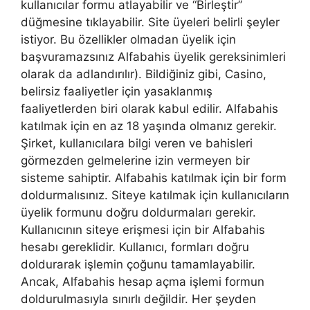
kullanıcılar formu atlayabilir ve “Birleştir”
düğmesine tıklayabilir. Site üyeleri belirli şeyler
istiyor. Bu özellikler olmadan üyelik için
başvuramazsınız Alfabahis üyelik gereksinimleri
olarak da adlandırılır). Bildiğiniz gibi, Casino,
belirsiz faaliyetler için yasaklanmış
faaliyetlerden biri olarak kabul edilir. Alfabahis
katılmak için en az 18 yaşında olmanız gerekir.
Şirket, kullanıcılara bilgi veren ve bahisleri
görmezden gelmelerine izin vermeyen bir
sisteme sahiptir. Alfabahis katılmak için bir form
doldurmalısınız. Siteye katılmak için kullanıcıların
üyelik formunu doğru doldurmaları gerekir.
Kullanıcının siteye erişmesi için bir Alfabahis
hesabı gereklidir. Kullanıcı, formları doğru
doldurarak işlemin çoğunu tamamlayabilir.
Ancak, Alfabahis hesap açma işlemi formun
doldurulmasıyla sınırlı değildir. Her şeyden