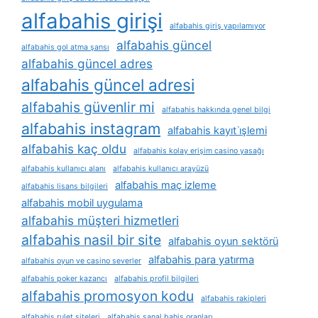
alfabahis girişi
alfabahis giriş yapılamıyor
alfabahis güncel
alfabahis gol atma şansı
alfabahis güncel adres
alfabahis güncel adresi
alfabahis güvenlir mi
alfabahis hakkında genel bilgi
alfabahis instagram
alfabahis kayıt i̇şlemi
alfabahis kaç oldu
alfabahis kolay erişim casino yasağı
alfabahis kullanıcı alanı
alfabahis kullanıcı arayüzü
alfabahis maç izleme
alfabahis lisans bilgileri
alfabahis mobil uygulama
alfabahis müşteri hizmetleri
alfabahis nasil bir site
alfabahis oyun sektörü
alfabahis para yatırma
alfabahis oyun ve casino severler
alfabahis poker kazancı
alfabahis profil bilgileri
alfabahis promosyon kodu
alfabahis rakipleri
alfabahis rulet siteleri
alfabahis sanal bahis oranları