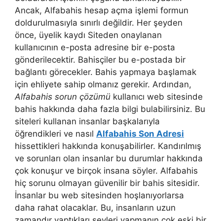
Ancak, Alfabahis hesap açma işlemi formun
doldurulmasıyla sınırlı değildir. Her şeyden
önce, üyelik kaydı Siteden onaylanan
kullanıcının e-posta adresine bir e-posta
gönderilecektir. Bahisçiler bu e-postada bir
bağlantı görecekler. Bahis yapmaya başlamak
için ehliyete sahip olmanız gerekir. Ardından,
Alfabahis sorun çözümü
kullanıcı web sitesinde
bahis hakkında daha fazla bilgi bulabilirsiniz. Bu
siteleri kullanan insanlar başkalarıyla
öğrendikleri ve nasıl
Alfabahis Son Adresi
hissettikleri hakkında konuşabilirler. Kandırılmış
ve sorunları olan insanlar bu durumlar hakkında
çok konuşur ve birçok insana söyler. Alfabahis
hiç sorunu olmayan güvenilir bir bahis sitesidir.
İnsanlar bu web sitesinden hoşlanıyorlarsa
daha rahat olacaklar. Bu, insanların uzun
zamandır yaptıkları şeyleri yapmanın çok eski bir