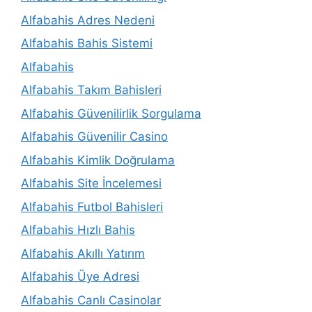
Alfabahis Adres Nedeni
Alfabahis Bahis Sistemi
Alfabahis
Alfabahis Takım Bahisleri
Alfabahis Güvenilirlik Sorgulama
Alfabahis Güvenilir Casino
Alfabahis Kimlik Doğrulama
Alfabahis Site İncelemesi
Alfabahis Futbol Bahisleri
Alfabahis Hızlı Bahis
Alfabahis Akıllı Yatırım
Alfabahis Üye Adresi
Alfabahis Canlı Casinolar