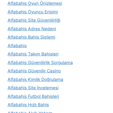
Alfabahis Oyun Önizlemesi
Alfabahis Oyuncu Erişimi
Alfabahis Site Güvenilirliği
Alfabahis Adres Nedeni
Alfabahis Bahis Sistemi
Alfabahis
Alfabahis Takım Bahisleri
Alfabahis Güvenilirlik Sorgulama
Alfabahis Güvenilir Casino
Alfabahis Kimlik Doğrulama
Alfabahis Site İncelemesi
Alfabahis Futbol Bahisleri
Alfabahis Hızlı Bahis