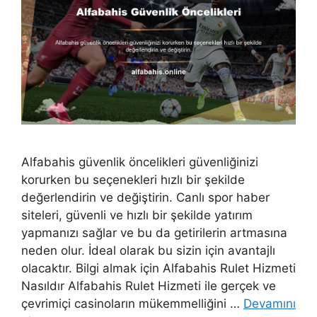
Alfabahis güvenlik öncelikleri güvenliğinizi
korurken bu seçenekleri hızlı bir şekilde
değerlendirin ve değiştirin. Canlı spor haber
siteleri, güvenli ve hızlı bir şekilde yatırım
yapmanızı sağlar ve bu da getirilerin artmasına
neden olur. İdeal olarak bu sizin için avantajlı
olacaktır. Bilgi almak için Alfabahis Rulet Hizmeti
Nasıldır Alfabahis Rulet Hizmeti ile gerçek ve
çevrimiçi casinoların mükemmelliğini …
Devamını