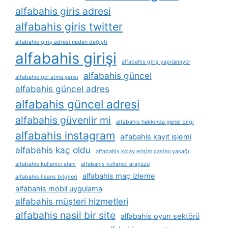
alfabahis giris adresi
alfabahis giris twitter
alfabahis giriş adresi neden değişti
alfabahis girişi
alfabahis giriş yapılamıyor
alfabahis güncel
alfabahis gol atma şansı
alfabahis güncel adres
alfabahis güncel adresi
alfabahis güvenlir mi
alfabahis hakkında genel bilgi
alfabahis instagram
alfabahis kayıt i̇şlemi
alfabahis kaç oldu
alfabahis kolay erişim casino yasağı
alfabahis kullanıcı alanı
alfabahis kullanıcı arayüzü
alfabahis maç izleme
alfabahis lisans bilgileri
alfabahis mobil uygulama
alfabahis müşteri hizmetleri
alfabahis nasil bir site
alfabahis oyun sektörü