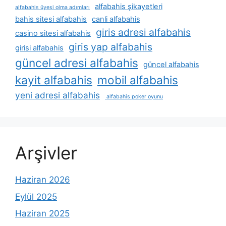
alfabahis şikayetleri
alfabahis üyesi olma adımları
bahis sitesi alfabahis
canli alfabahis
giris adresi alfabahis
casino sitesi alfabahis
giris yap alfabahis
girisi alfabahis
güncel adresi alfabahis
güncel alfabahis
kayit alfabahis
mobil alfabahis
yeni adresi alfabahis
alfabahis poker oyunu
Arşivler
Haziran 2026
Eylül 2025
Haziran 2025