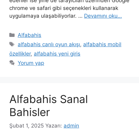
edenler ise yine de tarayıcıları üzerinden Google
chrome ve safari gibi seçenekleri kullanarak
uygulamaya ulaşabiliyorlar. …
Devamını oku…
Kategoriler
Alfabahis
Etiketler
alfabahis canlı oyun akışı
,
alfabahis mobil
özellikler
,
alfabahis yeni giris
Yorum yap
Alfabahis Sanal
Bahisler
Şubat 1, 2025
Yazarı:
admin