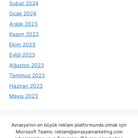
Şubat 2024
Ocak 2024
Aralık 2023
Kasım 2023
Ekim 2023
Eylül 2023
Ağustos 2023
Temmuz 2023
Haziran 2023
Mayıs 2023
Avrasya'nın en büyük reklam platformunda olmak için
Microsoft Teams:
reklam@avrasyamarketing.com