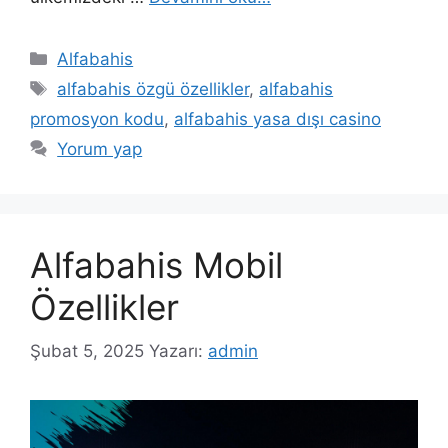
Kategoriler
Alfabahis
Etiketler
alfabahis özgü özellikler
,
alfabahis
promosyon kodu
,
alfabahis yasa dışı casino
Yorum yap
Alfabahis Mobil
Özellikler
Şubat 5, 2025
Yazarı:
admin