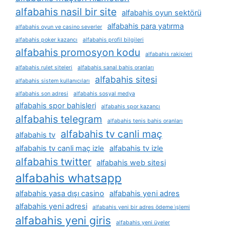
alfabahis nasil bir site
alfabahis oyun sektörü
alfabahis para yatırma
alfabahis oyun ve casino severler
alfabahis poker kazancı
alfabahis profil bilgileri
alfabahis promosyon kodu
alfabahis rakipleri
alfabahis rulet siteleri
alfabahis sanal bahis oranları
alfabahis sitesi
alfabahis sistem kullanıcıları
alfabahis son adresi
alfabahis sosyal medya
alfabahis spor bahisleri
alfabahis spor kazancı
alfabahis telegram
alfabahis tenis bahis oranları
alfabahis tv canli maç
alfabahis tv
alfabahis tv canli maç izle
alfabahis tv izle
alfabahis twitter
alfabahis web sitesi
alfabahis whatsapp
alfabahis yasa dışı casino
alfabahis yeni adres
alfabahis yeni adresi
alfabahis yeni bir adres ödeme i̇şlemi
alfabahis yeni giris
alfabahis yeni üyeler