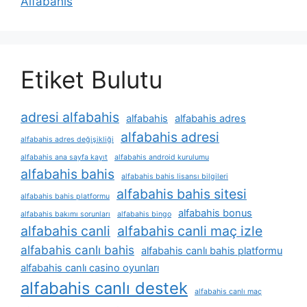
Alfabahis
Etiket Bulutu
adresi alfabahis
alfabahis
alfabahis adres
alfabahis adresi
alfabahis adres değişikliği
alfabahis ana sayfa kayıt
alfabahis android kurulumu
alfabahis bahis
alfabahis bahis lisansı bilgileri
alfabahis bahis sitesi
alfabahis bahis platformu
alfabahis bonus
alfabahis bakımı sorunları
alfabahis bingo
alfabahis canli
alfabahis canli maç izle
alfabahis canlı bahis
alfabahis canlı bahis platformu
alfabahis canlı casino oyunları
alfabahis canlı destek
alfabahis canlı maç