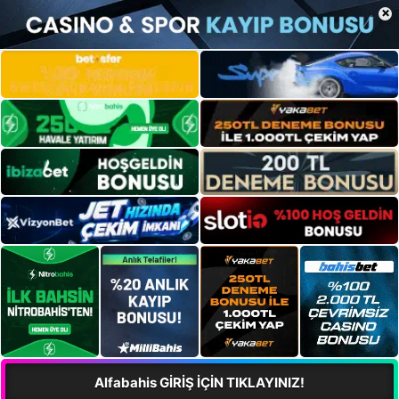
×
Alfabahis GİRİŞ İÇİN TIKLAYINIZ!