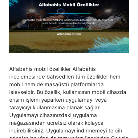
Alfabahis mobil özellikler Alfabahis
incelemesinde bahsedilen tüm özellikler hem
mobil hem de masaüstü platformlarda
işlevseldir. Bu özellik, kullanıcının mobil cihazda
erişim işlemi yaparken uygulamayı veya
tarayıcıyı kullanmasına olanak sağlar.
Uygulamayı cihazınızdaki uygulama
mağazasından ücretsiz olarak kolayca
indirebilirsiniz. Uygulamayı indirmemeyi tercih