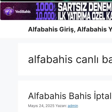
İçeriğe
Alfabahis Giriş, Alfabahis 
atla
alfabahis canlı b
Alfabahis Bahis İptal
Mayıs 24, 2025
Yazarı:
admin