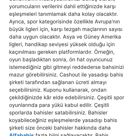
yorumcuların verilerini dahil ettiğinizde karşı
eşleşmeleri tanımlamak daha kolay olacaktır.
Ayrıca, spor kategorisinde özellikle Avrupa’nın
büyük ligleri için, karşı tezgah maçlarının sayısı
daha uygun olacaktır. Asya ve Güney Amerika
ligleri, handikap seviyesi yüksek olduğu için
kaçınılması gereken platformlardır. Örneğin,
oyun başladıktan sonra, ön hat oyuncunuz
istemediğiniz gibi gitmeyi reddederse bahsinizi
mazur görebilirsiniz. Cashout ile yasadışı bahis
şirketi tarafından sağlanan ücreti almayı
seçebilirsiniz. Kuponu kullanarak, ondan
çekildiğinizde kâr elde edebilirsiniz. Çeşitli spor
oyunlarında para yükü kabul edilir. Çeşitli
sporlarda bahisler satabilirsiniz. Bahisler
koyabileceğiniz eşleşmelerde yasadışı bahis
şirketi size önceki bahisler hakkında daha
Alfabahis
fazla bilgi sağlayacaktır. Bahis