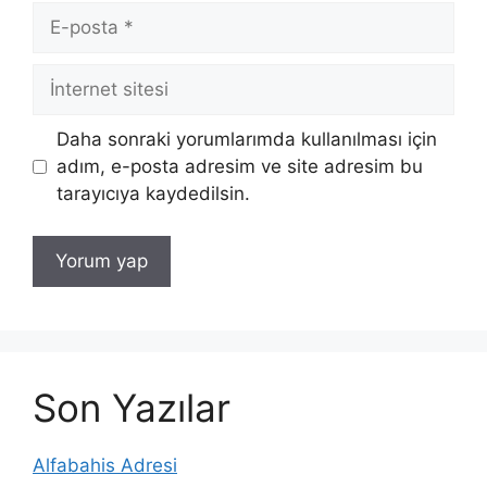
E-
posta
İnternet
sitesi
Daha sonraki yorumlarımda kullanılması için
adım, e-posta adresim ve site adresim bu
tarayıcıya kaydedilsin.
Son Yazılar
Alfabahis Adresi