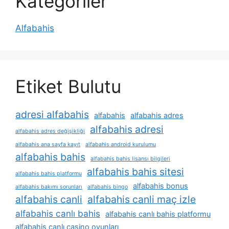
Kategoriler
Alfabahis
Etiket Bulutu
adresi alfabahis
alfabahis
alfabahis adres
alfabahis adresi
alfabahis adres değişikliği
alfabahis ana sayfa kayıt
alfabahis android kurulumu
alfabahis bahis
alfabahis bahis lisansı bilgileri
alfabahis bahis sitesi
alfabahis bahis platformu
alfabahis bonus
alfabahis bakımı sorunları
alfabahis bingo
alfabahis canli
alfabahis canli maç izle
alfabahis canlı bahis
alfabahis canlı bahis platformu
alfabahis canlı casino oyunları