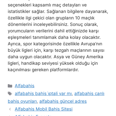
seçenekleri kapsamlı maç detayları ve
istatistikler sağlar. Sağlanan bilgilere dayanarak,
özellikle ilgi çekici olan grupların 10 maçlık
dönemlerini inceleyebilirsiniz. Sonuç olarak,
yorumcuların verilerini dahil ettiğinizde karşı
eşleşmeleri tanımlamak daha kolay olacaktır.
Ayrıca, spor kategorisinde özellikle Avrupa’nın
büyük ligleri için, karşı tezgah maçlarının sayısı
daha uygun olacaktır. Asya ve Güney Amerika
ligleri, handikap seviyesi yüksek olduğu için
kaçınılması gereken platformlardır.
Kategoriler
Alfabahis
Etiketler
alfabahis bahis i̇ptali var mı
,
alfabahis canlı
bahis oyunları
,
alfabahis güncel adres
Alfabahis Mobil Bahis Sitesi