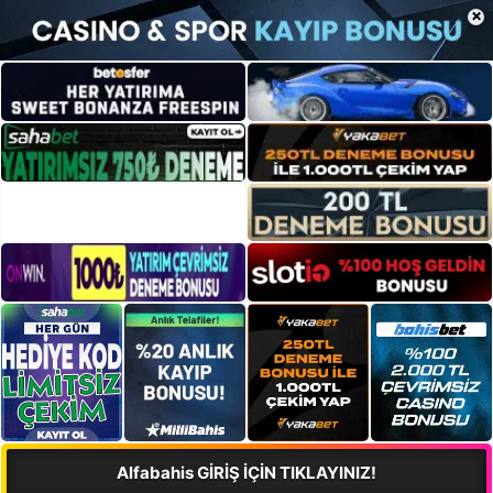
×
Alfabahis GİRİŞ İÇİN TIKLAYINIZ!