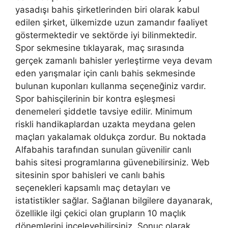
yasadışı bahis şirketlerinden biri olarak kabul
edilen şirket, ülkemizde uzun zamandır faaliyet
göstermektedir ve sektörde iyi bilinmektedir.
Spor sekmesine tıklayarak, maç sırasında
gerçek zamanlı bahisler yerleştirme veya devam
eden yarışmalar için canlı bahis sekmesinde
bulunan kuponları kullanma seçeneğiniz vardır.
Spor bahisçilerinin bir kontra eşleşmesi
denemeleri şiddetle tavsiye edilir. Minimum
riskli handikaplardan uzakta meydana gelen
maçları yakalamak oldukça zordur. Bu noktada
Alfabahis tarafından sunulan güvenilir canlı
bahis sitesi programlarına güvenebilirsiniz. Web
sitesinin spor bahisleri ve canlı bahis
seçenekleri kapsamlı maç detayları ve
istatistikler sağlar. Sağlanan bilgilere dayanarak,
özellikle ilgi çekici olan grupların 10 maçlık
dönemlerini inceleyebilirsiniz. Sonuç olarak,