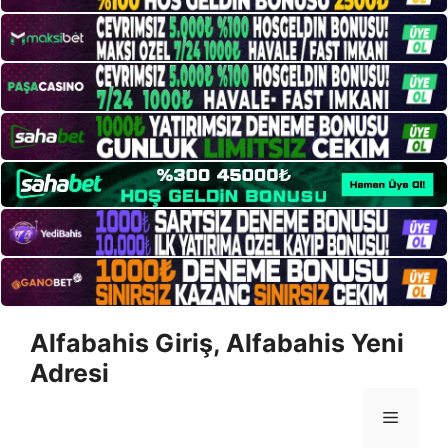
İçeriğe
Alfabahis Giriş, Alfabahis Yeni
atla
Adresi
Menü