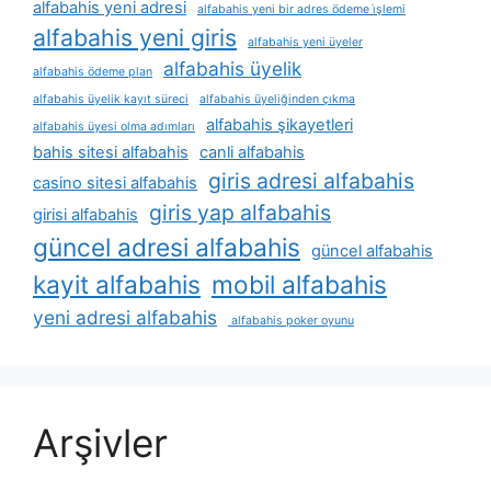
alfabahis yeni adresi
alfabahis yeni bir adres ödeme i̇şlemi
alfabahis yeni giris
alfabahis yeni üyeler
alfabahis üyelik
alfabahis ödeme plan
alfabahis üyelik kayıt süreci
alfabahis üyeliğinden çıkma
alfabahis şikayetleri
alfabahis üyesi olma adımları
bahis sitesi alfabahis
canli alfabahis
giris adresi alfabahis
casino sitesi alfabahis
giris yap alfabahis
girisi alfabahis
güncel adresi alfabahis
güncel alfabahis
kayit alfabahis
mobil alfabahis
yeni adresi alfabahis
alfabahis poker oyunu
Arşivler