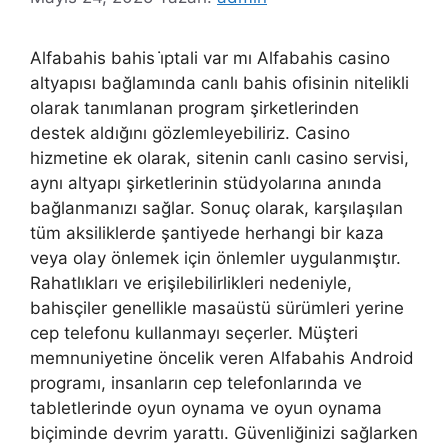
Alfabahis bahis i̇ptali var mı Alfabahis casino
altyapısı bağlamında canlı bahis ofisinin nitelikli
olarak tanımlanan program şirketlerinden
destek aldığını gözlemleyebiliriz. Casino
hizmetine ek olarak, sitenin canlı casino servisi,
aynı altyapı şirketlerinin stüdyolarına anında
bağlanmanızı sağlar. Sonuç olarak, karşılaşılan
tüm aksiliklerde şantiyede herhangi bir kaza
veya olay önlemek için önlemler uygulanmıştır.
Rahatlıkları ve erişilebilirlikleri nedeniyle,
bahisçiler genellikle masaüstü sürümleri yerine
cep telefonu kullanmayı seçerler. Müşteri
memnuniyetine öncelik veren Alfabahis Android
programı, insanların cep telefonlarında ve
tabletlerinde oyun oynama ve oyun oynama
biçiminde devrim yarattı. Güvenliğinizi sağlarken