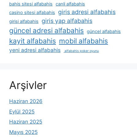
bahis sitesi alfabahis
canli alfabahis
giris adresi alfabahis
casino sitesi alfabahis
giris yap alfabahis
girisi alfabahis
güncel adresi alfabahis
güncel alfabahis
kayit alfabahis
mobil alfabahis
yeni adresi alfabahis
alfabahis poker oyunu
Arşivler
Haziran 2026
Eylül 2025
Haziran 2025
Mayıs 2025