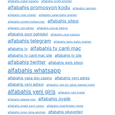
alfabahis poker kazancı
alfabahis profil bilgileri
alfabahis promosyon kodu
alfabahis rakipleri
alfabahis rulet siteleri
alfabahis sanal bahis oranları
alfabahis sitesi
alfabahis sistem kullanıcıları
alfabahis son adresi
alfabahis sosyal medya
alfabahis spor bahisleri
alfabahis spor kazancı
alfabahis telegram
alfabahis tenis bahis oranları
alfabahis tv canli maç
alfabahis tv
alfabahis tv canli maç izle
alfabahis tv izle
alfabahis twitter
alfabahis web sitesi
alfabahis whatsapp
alfabahis yasa dışı casino
alfabahis yeni adres
alfabahis yeni adresi
alfabahis yeni bir adres ödeme i̇şlemi
alfabahis yeni giris
alfabahis yeni üyeler
alfabahis üyelik
alfabahis ödeme plan
alfabahis üyelik kayıt süreci
alfabahis üyeliğinden çıkma
alfabahis şikayetleri
alfabahis üyesi olma adımları