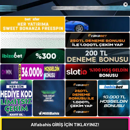
×
Alfabahis GİRİŞ İÇİN TIKLAYINIZ!