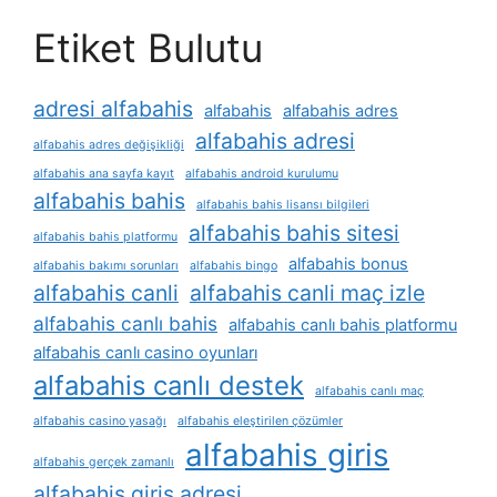
Etiket Bulutu
adresi alfabahis
alfabahis
alfabahis adres
alfabahis adresi
alfabahis adres değişikliği
alfabahis ana sayfa kayıt
alfabahis android kurulumu
alfabahis bahis
alfabahis bahis lisansı bilgileri
alfabahis bahis sitesi
alfabahis bahis platformu
alfabahis bonus
alfabahis bakımı sorunları
alfabahis bingo
alfabahis canli
alfabahis canli maç izle
alfabahis canlı bahis
alfabahis canlı bahis platformu
alfabahis canlı casino oyunları
alfabahis canlı destek
alfabahis canlı maç
alfabahis casino yasağı
alfabahis eleştirilen çözümler
alfabahis giris
alfabahis gerçek zamanlı
alfabahis giris adresi