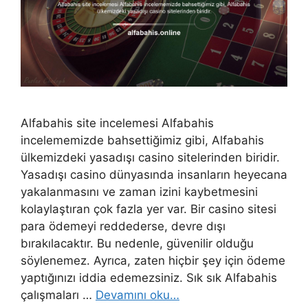
Alfabahis site incelemesi Alfabahis
incelememizde bahsettiğimiz gibi, Alfabahis
ülkemizdeki yasadışı casino sitelerinden biridir.
Yasadışı casino dünyasında insanların heyecana
yakalanmasını ve zaman izini kaybetmesini
kolaylaştıran çok fazla yer var. Bir casino sitesi
para ödemeyi reddederse, devre dışı
bırakılacaktır. Bu nedenle, güvenilir olduğu
söylenemez. Ayrıca, zaten hiçbir şey için ödeme
yaptığınızı iddia edemezsiniz. Sık sık Alfabahis
çalışmaları …
Devamını oku…