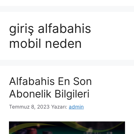
giriş alfabahis
mobil neden
Alfabahis En Son
Abonelik Bilgileri
Temmuz 8, 2023
Yazarı:
admin