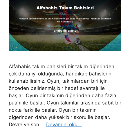
Alfabahis takım bahisleri bir takım diğerinden
çok daha iyi olduğunda, handikap bahislerini
kullanabilirsiniz. Oyun, takımlardan biri için
önceden belirlenmiş bir hedef avantajı ile
başlar. Oyun bir takımın diğerinden daha fazla
puanı ile başlar. Oyun takımlar arasında sabit bir
nokta farkı ile başlar. Oyun bir takımın
diğerinden daha yüksek bir skoru ile başlar.
Devre ve son …
Devamını oku…