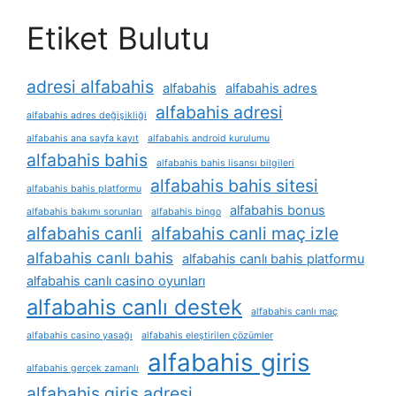
Etiket Bulutu
adresi alfabahis
alfabahis
alfabahis adres
alfabahis adresi
alfabahis adres değişikliği
alfabahis ana sayfa kayıt
alfabahis android kurulumu
alfabahis bahis
alfabahis bahis lisansı bilgileri
alfabahis bahis sitesi
alfabahis bahis platformu
alfabahis bonus
alfabahis bakımı sorunları
alfabahis bingo
alfabahis canli
alfabahis canli maç izle
alfabahis canlı bahis
alfabahis canlı bahis platformu
alfabahis canlı casino oyunları
alfabahis canlı destek
alfabahis canlı maç
alfabahis casino yasağı
alfabahis eleştirilen çözümler
alfabahis giris
alfabahis gerçek zamanlı
alfabahis giris adresi