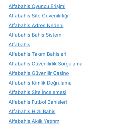
Alfabahis Oyuncu Erişimi
Alfabahis Site Güvenilirliği
Alfabahis Adres Nedeni
Alfabahis Bahis Sistemi
Alfabahis
Alfabahis Takım Bahisleri
Alfabahis Güvenilirlik Sorgulama
Alfabahis Güvenilir Casino
Alfabahis Kimlik Doğrulama
Alfabahis Site İncelemesi
Alfabahis Futbol Bahisleri
Alfabahis Hızlı Bahis
Alfabahis Akıllı Yatırım