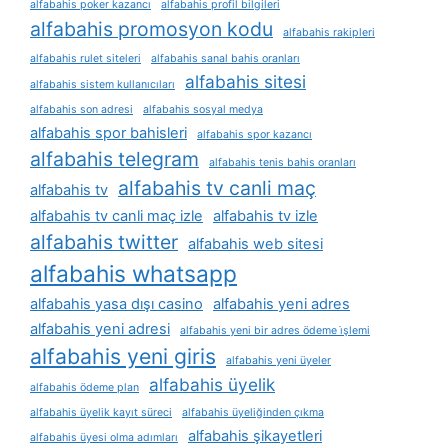
alfabahis poker kazancı
alfabahis profil bilgileri
alfabahis promosyon kodu
alfabahis rakipleri
alfabahis rulet siteleri
alfabahis sanal bahis oranları
alfabahis sitesi
alfabahis sistem kullanıcıları
alfabahis son adresi
alfabahis sosyal medya
alfabahis spor bahisleri
alfabahis spor kazancı
alfabahis telegram
alfabahis tenis bahis oranları
alfabahis tv canli maç
alfabahis tv
alfabahis tv canli maç izle
alfabahis tv izle
alfabahis twitter
alfabahis web sitesi
alfabahis whatsapp
alfabahis yasa dışı casino
alfabahis yeni adres
alfabahis yeni adresi
alfabahis yeni bir adres ödeme i̇şlemi
alfabahis yeni giris
alfabahis yeni üyeler
alfabahis üyelik
alfabahis ödeme plan
alfabahis üyelik kayıt süreci
alfabahis üyeliğinden çıkma
alfabahis şikayetleri
alfabahis üyesi olma adımları