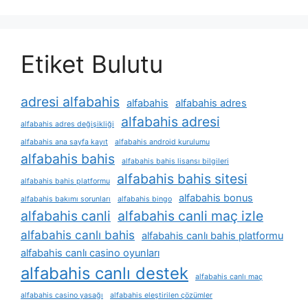
Etiket Bulutu
adresi alfabahis
alfabahis
alfabahis adres
alfabahis adresi
alfabahis adres değişikliği
alfabahis ana sayfa kayıt
alfabahis android kurulumu
alfabahis bahis
alfabahis bahis lisansı bilgileri
alfabahis bahis sitesi
alfabahis bahis platformu
alfabahis bonus
alfabahis bakımı sorunları
alfabahis bingo
alfabahis canli
alfabahis canli maç izle
alfabahis canlı bahis
alfabahis canlı bahis platformu
alfabahis canlı casino oyunları
alfabahis canlı destek
alfabahis canlı maç
alfabahis casino yasağı
alfabahis eleştirilen çözümler