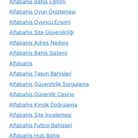
Alfabahis Bahis Eğitimi
Alfabahis Oyun Önizlemesi
Alfabahis Oyuncu Erişimi
Alfabahis Site Güvenilirliği
Alfabahis Adres Nedeni
Alfabahis Bahis Sistemi
Alfabahis
Alfabahis Takım Bahisleri
Alfabahis Güvenilirlik Sorgulama
Alfabahis Güvenilir Casino
Alfabahis Kimlik Doğrulama
Alfabahis Site İncelemesi
Alfabahis Futbol Bahisleri
Alfabahis Hızlı Bahis