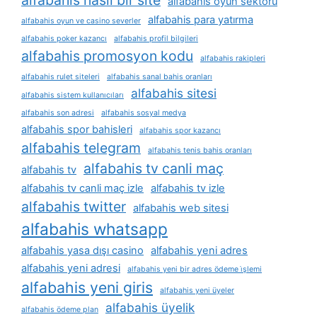
alfabahis nasil bir site
alfabahis oyun sektörü
alfabahis para yatırma
alfabahis oyun ve casino severler
alfabahis poker kazancı
alfabahis profil bilgileri
alfabahis promosyon kodu
alfabahis rakipleri
alfabahis rulet siteleri
alfabahis sanal bahis oranları
alfabahis sitesi
alfabahis sistem kullanıcıları
alfabahis son adresi
alfabahis sosyal medya
alfabahis spor bahisleri
alfabahis spor kazancı
alfabahis telegram
alfabahis tenis bahis oranları
alfabahis tv canli maç
alfabahis tv
alfabahis tv canli maç izle
alfabahis tv izle
alfabahis twitter
alfabahis web sitesi
alfabahis whatsapp
alfabahis yasa dışı casino
alfabahis yeni adres
alfabahis yeni adresi
alfabahis yeni bir adres ödeme i̇şlemi
alfabahis yeni giris
alfabahis yeni üyeler
alfabahis üyelik
alfabahis ödeme plan