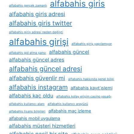
alfabahis giris
alfabahis gerçek zamanlı
alfabahis giris adresi
alfabahis giris twitter
alfabahis giriş adresi neden değişti
alfabahis girişi
alfabahis giriş yapılamıyor
alfabahis güncel
alfabahis gol atma şansı
alfabahis güncel adres
alfabahis güncel adresi
alfabahis güvenlir mi
alfabahis hakkında genel bilgi
alfabahis instagram
alfabahis kayıt i̇şlemi
alfabahis kaç oldu
alfabahis kolay erişim casino yasağı
alfabahis kullanıcı alanı
alfabahis kullanıcı arayüzü
alfabahis maç izleme
alfabahis lisans bilgileri
alfabahis mobil uygulama
alfabahis müşteri hizmetleri