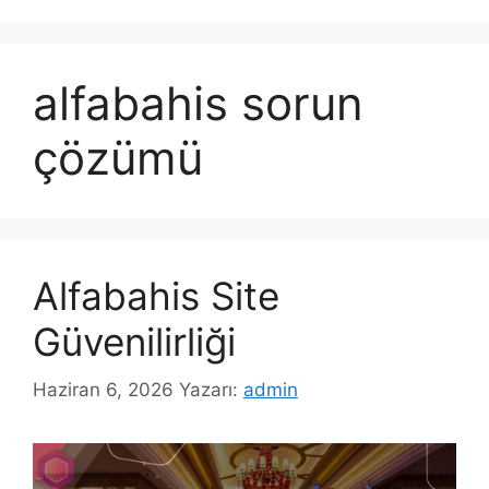
alfabahis sorun
çözümü
Alfabahis Site
Güvenilirliği
Haziran 6, 2026
Yazarı:
admin