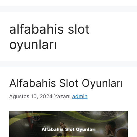
alfabahis slot
oyunları
Alfabahis Slot Oyunları
Ağustos 10, 2024
Yazarı:
admin