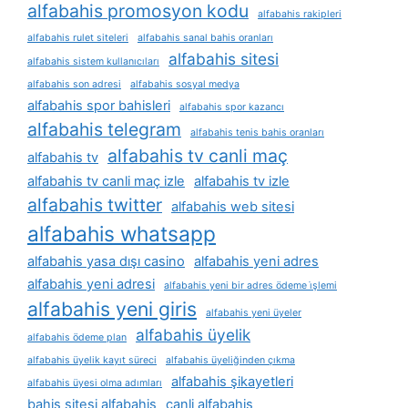
alfabahis promosyon kodu
alfabahis rakipleri
alfabahis rulet siteleri
alfabahis sanal bahis oranları
alfabahis sitesi
alfabahis sistem kullanıcıları
alfabahis son adresi
alfabahis sosyal medya
alfabahis spor bahisleri
alfabahis spor kazancı
alfabahis telegram
alfabahis tenis bahis oranları
alfabahis tv canli maç
alfabahis tv
alfabahis tv canli maç izle
alfabahis tv izle
alfabahis twitter
alfabahis web sitesi
alfabahis whatsapp
alfabahis yasa dışı casino
alfabahis yeni adres
alfabahis yeni adresi
alfabahis yeni bir adres ödeme i̇şlemi
alfabahis yeni giris
alfabahis yeni üyeler
alfabahis üyelik
alfabahis ödeme plan
alfabahis üyelik kayıt süreci
alfabahis üyeliğinden çıkma
alfabahis şikayetleri
alfabahis üyesi olma adımları
bahis sitesi alfabahis
canli alfabahis