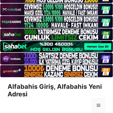
İçeriğe
Alfabahis Giriş, Alfabahis Yeni
atla
Adresi
Menü