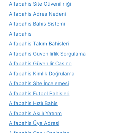
Alfabahis Site Güvenilirliği
Alfabahis Adres Nedeni
Alfabahis Bahis Sistemi
Alfabahis
Alfabahis Takım Bahisleri
Alfabahis Güvenilirlik Sorgulama
Alfabahis Güvenilir Casino
Alfabahis Kimlik Doğrulama
Alfabahis Site İncelemesi
Alfabahis Futbol Bahisleri
Alfabahis Hızlı Bahis
Alfabahis Akıllı Yatırım
Alfabahis Üye Adresi