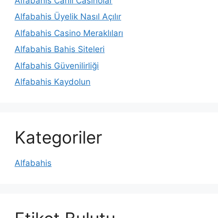
Alfabahis Canlı Casinolar
Alfabahis Üyelik Nasıl Açılır
Alfabahis Casino Meraklıları
Alfabahis Bahis Siteleri
Alfabahis Güvenilirliği
Alfabahis Kaydolun
Kategoriler
Alfabahis