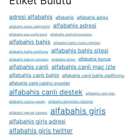
Etiket Bulutu
adresi alfabahis
alfabahis
alfabahis adres
alfabahis adresi
alfabahis adres değişikliği
alfabahis ana sayfa kayıt
alfabahis android kurulumu
alfabahis bahis
alfabahis bahis lisansı bilgileri
alfabahis bahis sitesi
alfabahis bahis platformu
alfabahis bonus
alfabahis bakımı sorunları
alfabahis bingo
alfabahis canli
alfabahis canli maç izle
alfabahis canlı bahis
alfabahis canlı bahis platformu
alfabahis canlı casino oyunları
alfabahis canlı destek
alfabahis canlı maç
alfabahis casino yasağı
alfabahis eleştirilen çözümler
alfabahis giris
alfabahis gerçek zamanlı
alfabahis giris adresi
alfabahis giris twitter