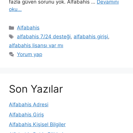
fazla güven sorunu yok. Alfabahis …
Devamını
oku…
Kategoriler
Alfabahis
Etiketler
alfabahis 7/24 desteği
,
alfabahis girişi
,
alfabahis lisansı var mı
Yorum yap
Son Yazılar
Alfabahis Adresi
Alfabahis Giriş
Alfabahis Kişisel Bilgiler