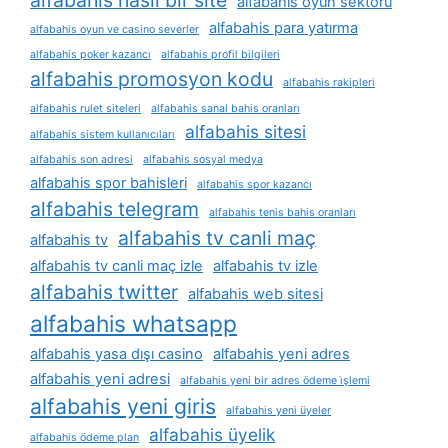
alfabahis nasil bir site
alfabahis oyun sektörü
alfabahis para yatırma
alfabahis oyun ve casino severler
alfabahis poker kazancı
alfabahis profil bilgileri
alfabahis promosyon kodu
alfabahis rakipleri
alfabahis rulet siteleri
alfabahis sanal bahis oranları
alfabahis sitesi
alfabahis sistem kullanıcıları
alfabahis son adresi
alfabahis sosyal medya
alfabahis spor bahisleri
alfabahis spor kazancı
alfabahis telegram
alfabahis tenis bahis oranları
alfabahis tv canli maç
alfabahis tv
alfabahis tv canli maç izle
alfabahis tv izle
alfabahis twitter
alfabahis web sitesi
alfabahis whatsapp
alfabahis yasa dışı casino
alfabahis yeni adres
alfabahis yeni adresi
alfabahis yeni bir adres ödeme i̇şlemi
alfabahis yeni giris
alfabahis yeni üyeler
alfabahis üyelik
alfabahis ödeme plan