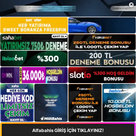
×
Alfabahis GİRİŞ İÇİN TIKLAYINIZ!