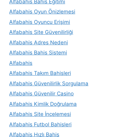
Alfabahis Bahis Eğitimi
Alfabahis Oyun Önizlemesi
Alfabahis Oyuncu Erişimi
Alfabahis Site Güvenilirliği
Alfabahis Adres Nedeni
Alfabahis Bahis Sistemi
Alfabahis
Alfabahis Takım Bahisleri
Alfabahis Güvenilirlik Sorgulama
Alfabahis Güvenilir Casino
Alfabahis Kimlik Doğrulama
Alfabahis Site İncelemesi
Alfabahis Futbol Bahisleri
Alfabahis Hızlı Bahis