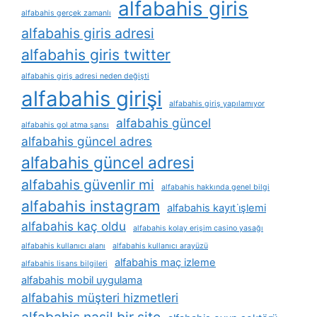
alfabahis giris
alfabahis gerçek zamanlı
alfabahis giris adresi
alfabahis giris twitter
alfabahis giriş adresi neden değişti
alfabahis girişi
alfabahis giriş yapılamıyor
alfabahis güncel
alfabahis gol atma şansı
alfabahis güncel adres
alfabahis güncel adresi
alfabahis güvenlir mi
alfabahis hakkında genel bilgi
alfabahis instagram
alfabahis kayıt i̇şlemi
alfabahis kaç oldu
alfabahis kolay erişim casino yasağı
alfabahis kullanıcı alanı
alfabahis kullanıcı arayüzü
alfabahis maç izleme
alfabahis lisans bilgileri
alfabahis mobil uygulama
alfabahis müşteri hizmetleri