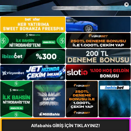
×
Alfabahis GİRİŞ İÇİN TIKLAYINIZ!