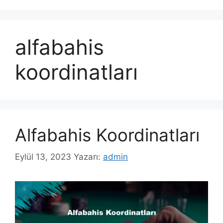
alfabahis
koordinatları
Alfabahis Koordinatları
Eylül 13, 2023
Yazarı:
admin