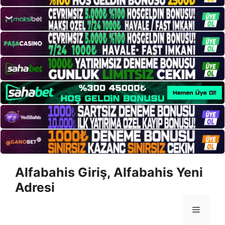
İçeriğe
Alfabahis Giriş, Alfabahis Yeni
atla
Adresi
Menü