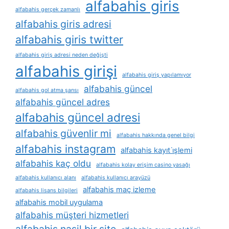
alfabahis giris
alfabahis gerçek zamanlı
alfabahis giris adresi
alfabahis giris twitter
alfabahis giriş adresi neden değişti
alfabahis girişi
alfabahis giriş yapılamıyor
alfabahis güncel
alfabahis gol atma şansı
alfabahis güncel adres
alfabahis güncel adresi
alfabahis güvenlir mi
alfabahis hakkında genel bilgi
alfabahis instagram
alfabahis kayıt i̇şlemi
alfabahis kaç oldu
alfabahis kolay erişim casino yasağı
alfabahis kullanıcı alanı
alfabahis kullanıcı arayüzü
alfabahis maç izleme
alfabahis lisans bilgileri
alfabahis mobil uygulama
alfabahis müşteri hizmetleri