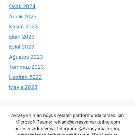
Ocak 2024
Aralık 2023
Kasım 2023
Ekim 2023
Eylül 2023
Ağustos 2023
Temmuz 2023
Haziran 2023
Mayıs 2023
Avrasya'nın en büyük reklam platformunda olmak için
Microsoft Teams:
reklam@avrasyamarketing.com
adresimizden veya Telegram: @Avrasyamarketing