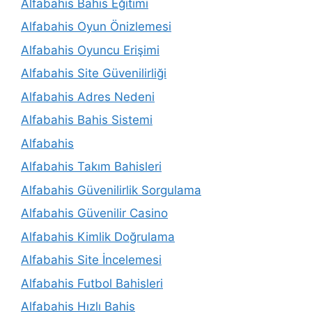
Alfabahis Bahis Eğitimi
Alfabahis Oyun Önizlemesi
Alfabahis Oyuncu Erişimi
Alfabahis Site Güvenilirliği
Alfabahis Adres Nedeni
Alfabahis Bahis Sistemi
Alfabahis
Alfabahis Takım Bahisleri
Alfabahis Güvenilirlik Sorgulama
Alfabahis Güvenilir Casino
Alfabahis Kimlik Doğrulama
Alfabahis Site İncelemesi
Alfabahis Futbol Bahisleri
Alfabahis Hızlı Bahis