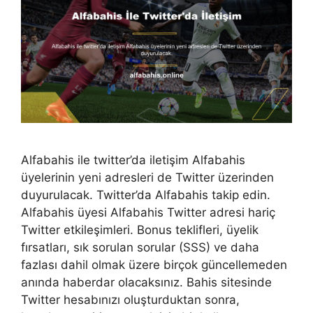
Alfabahis ile twitter’da iletişim Alfabahis
üyelerinin yeni adresleri de Twitter üzerinden
duyurulacak. Twitter’da Alfabahis takip edin.
Alfabahis üyesi Alfabahis Twitter adresi hariç
Twitter etkileşimleri. Bonus teklifleri, üyelik
fırsatları, sık sorulan sorular (SSS) ve daha
fazlası dahil olmak üzere birçok güncellemeden
anında haberdar olacaksınız. Bahis sitesinde
Twitter hesabınızı oluşturduktan sonra,