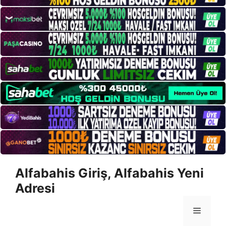
İçeriğe
Alfabahis Giriş, Alfabahis Yeni
atla
Adresi
Menü