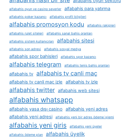
alfabahis nasil bir site
alfabahis oyun sektörü
alfabahis para yatırma
alfabahis oyun ve casino severler
alfabahis poker kazancı
alfabahis profil bilgileri
alfabahis promosyon kodu
alfabahis rakipleri
alfabahis rulet siteleri
alfabahis sanal bahis oranları
alfabahis sitesi
alfabahis sistem kullanıcıları
alfabahis son adresi
alfabahis sosyal medya
alfabahis spor bahisleri
alfabahis spor kazancı
alfabahis telegram
alfabahis tenis bahis oranları
alfabahis tv canli maç
alfabahis tv
alfabahis tv canli maç izle
alfabahis tv izle
alfabahis twitter
alfabahis web sitesi
alfabahis whatsapp
alfabahis yasa dışı casino
alfabahis yeni adres
alfabahis yeni adresi
alfabahis yeni bir adres ödeme i̇şlemi
alfabahis yeni giris
alfabahis yeni üyeler
alfabahis üyelik
alfabahis ödeme plan