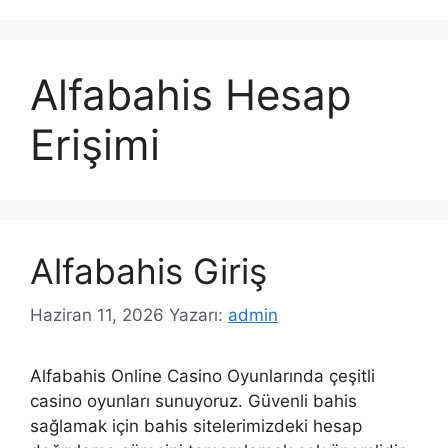
Alfabahis Hesap
Erişimi
Alfabahis Giriş
Haziran 11, 2026
Yazarı:
admin
Alfabahis Online Casino Oyunlarında çeşitli
casino oyunları sunuyoruz. Güvenli bahis
sağlamak için bahis sitelerimizdeki hesap