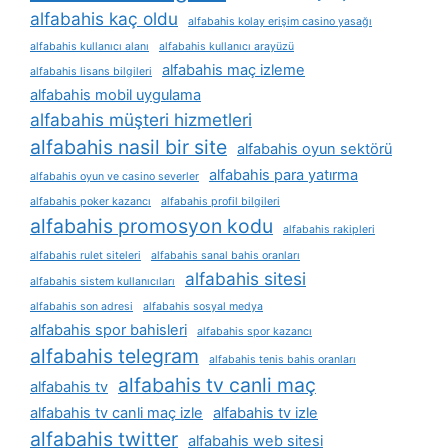
alfabahis kaç oldu
alfabahis kolay erişim casino yasağı
alfabahis kullanıcı alanı
alfabahis kullanıcı arayüzü
alfabahis maç izleme
alfabahis lisans bilgileri
alfabahis mobil uygulama
alfabahis müşteri hizmetleri
alfabahis nasil bir site
alfabahis oyun sektörü
alfabahis para yatırma
alfabahis oyun ve casino severler
alfabahis poker kazancı
alfabahis profil bilgileri
alfabahis promosyon kodu
alfabahis rakipleri
alfabahis rulet siteleri
alfabahis sanal bahis oranları
alfabahis sitesi
alfabahis sistem kullanıcıları
alfabahis son adresi
alfabahis sosyal medya
alfabahis spor bahisleri
alfabahis spor kazancı
alfabahis telegram
alfabahis tenis bahis oranları
alfabahis tv canli maç
alfabahis tv
alfabahis tv canli maç izle
alfabahis tv izle
alfabahis twitter
alfabahis web sitesi