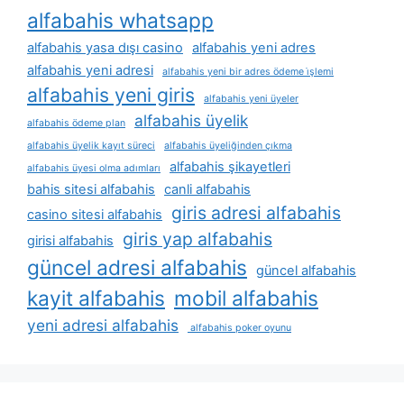
alfabahis whatsapp
alfabahis yasa dışı casino
alfabahis yeni adres
alfabahis yeni adresi
alfabahis yeni bir adres ödeme i̇şlemi
alfabahis yeni giris
alfabahis yeni üyeler
alfabahis üyelik
alfabahis ödeme plan
alfabahis üyelik kayıt süreci
alfabahis üyeliğinden çıkma
alfabahis şikayetleri
alfabahis üyesi olma adımları
bahis sitesi alfabahis
canli alfabahis
giris adresi alfabahis
casino sitesi alfabahis
giris yap alfabahis
girisi alfabahis
güncel adresi alfabahis
güncel alfabahis
kayit alfabahis
mobil alfabahis
yeni adresi alfabahis
alfabahis poker oyunu