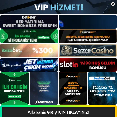
×
Alfabahis GİRİŞ İÇİN TIKLAYINIZ!