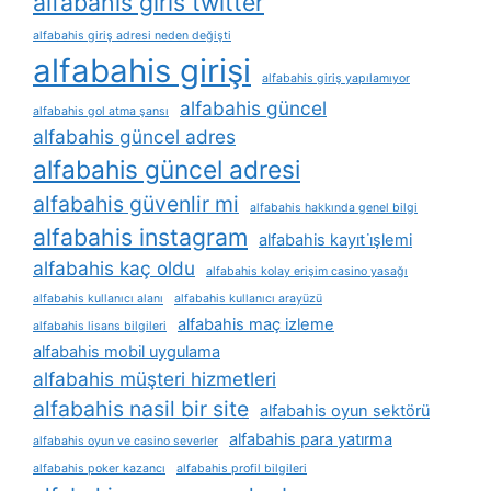
alfabahis giris twitter
alfabahis giriş adresi neden değişti
alfabahis girişi
alfabahis giriş yapılamıyor
alfabahis güncel
alfabahis gol atma şansı
alfabahis güncel adres
alfabahis güncel adresi
alfabahis güvenlir mi
alfabahis hakkında genel bilgi
alfabahis instagram
alfabahis kayıt i̇şlemi
alfabahis kaç oldu
alfabahis kolay erişim casino yasağı
alfabahis kullanıcı alanı
alfabahis kullanıcı arayüzü
alfabahis maç izleme
alfabahis lisans bilgileri
alfabahis mobil uygulama
alfabahis müşteri hizmetleri
alfabahis nasil bir site
alfabahis oyun sektörü
alfabahis para yatırma
alfabahis oyun ve casino severler
alfabahis poker kazancı
alfabahis profil bilgileri