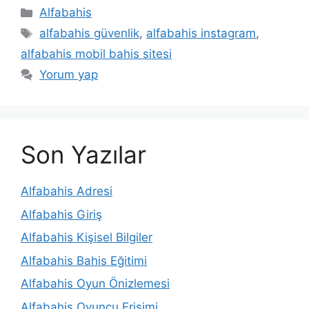
Kategoriler
Alfabahis
Etiketler
alfabahis güvenlik
,
alfabahis instagram
,
alfabahis mobil bahis sitesi
Yorum yap
Son Yazılar
Alfabahis Adresi
Alfabahis Giriş
Alfabahis Kişisel Bilgiler
Alfabahis Bahis Eğitimi
Alfabahis Oyun Önizlemesi
Alfabahis Oyuncu Erişimi