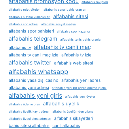
alfabahis promosyon kodu
alfabahis rakipleri
alfabahis rulet siteleri
alfabahis sanal bahis oranları
alfabahis sitesi
alfabahis sistem kullanıcıları
alfabahis son adresi
alfabahis sosyal medya
alfabahis spor bahisleri
alfabahis spor kazancı
alfabahis telegram
alfabahis tenis bahis oranları
alfabahis tv canli maç
alfabahis tv
alfabahis tv canli maç izle
alfabahis tv izle
alfabahis twitter
alfabahis web sitesi
alfabahis whatsapp
alfabahis yasa dışı casino
alfabahis yeni adres
alfabahis yeni adresi
alfabahis yeni bir adres ödeme i̇şlemi
alfabahis yeni giris
alfabahis yeni üyeler
alfabahis üyelik
alfabahis ödeme plan
alfabahis üyelik kayıt süreci
alfabahis üyeliğinden çıkma
alfabahis şikayetleri
alfabahis üyesi olma adımları
bahis sitesi alfabahis
canli alfabahis