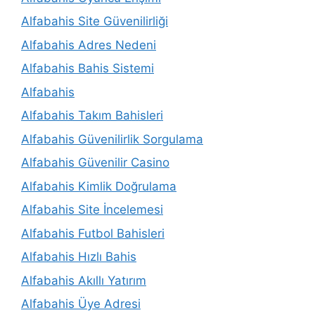
Alfabahis Site Güvenilirliği
Alfabahis Adres Nedeni
Alfabahis Bahis Sistemi
Alfabahis
Alfabahis Takım Bahisleri
Alfabahis Güvenilirlik Sorgulama
Alfabahis Güvenilir Casino
Alfabahis Kimlik Doğrulama
Alfabahis Site İncelemesi
Alfabahis Futbol Bahisleri
Alfabahis Hızlı Bahis
Alfabahis Akıllı Yatırım
Alfabahis Üye Adresi