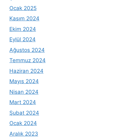
Ocak 2025
Kasım 2024
Ekim 2024
Eylül 2024
Ağustos 2024
Temmuz 2024
Haziran 2024
Mayıs 2024
Nisan 2024
Mart 2024
Şubat 2024
Ocak 2024
Aralık 2023