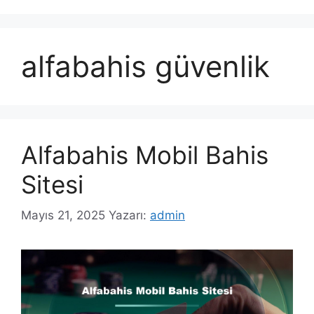
alfabahis güvenlik
Alfabahis Mobil Bahis
Sitesi
Mayıs 21, 2025
Yazarı:
admin