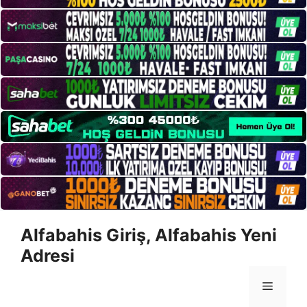
İçeriğe
Alfabahis Giriş, Alfabahis Yeni
atla
Adresi
Menü