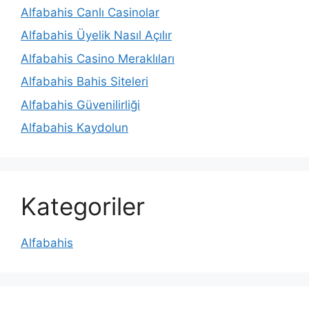
Alfabahis Canlı Casinolar
Alfabahis Üyelik Nasıl Açılır
Alfabahis Casino Meraklıları
Alfabahis Bahis Siteleri
Alfabahis Güvenilirliği
Alfabahis Kaydolun
Kategoriler
Alfabahis