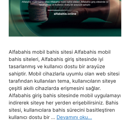
Alfabahis mobil bahis sitesi Alfabahis mobil
bahis siteleri, Alfabahis giriş sitesinde iyi
tasarlanmış ve kullanıcı dostu bir arayüze
sahiptir. Mobil cihazlarla uyumlu olan web sitesi
tarafından kullanılan tema, kullanıcıların siteye
çeşitli akıllı cihazlarda erişmesini sağlar.
Alfabahis giriş bahis sitesinde mobil uygulamayı
indirerek siteye her yerden erişebilirsiniz. Bahis
sitesi, kullanıcılara bahis sürecini basitleştiren
kullanıcı dostu bir …
Devamını oku…