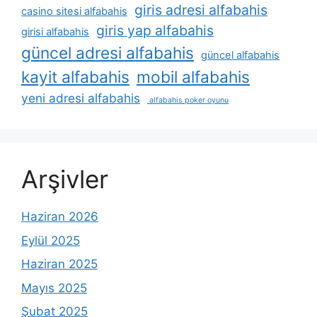
giris adresi alfabahis
casino sitesi alfabahis
giris yap alfabahis
girisi alfabahis
güncel adresi alfabahis
güncel alfabahis
kayit alfabahis
mobil alfabahis
yeni adresi alfabahis
alfabahis poker oyunu
Arşivler
Haziran 2026
Eylül 2025
Haziran 2025
Mayıs 2025
Şubat 2025