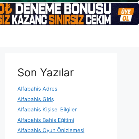
Son Yazılar
Alfabahis Adresi
Alfabahis Giriş
Alfabahis Kişisel Bilgiler
Alfabahis Bahis Eğitimi
Alfabahis Oyun Önizlemesi