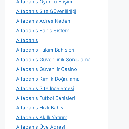
Alfabahis Oyuncu Erişimi
Alfabahis Site Güvenilirliği
Alfabahis Adres Nedeni
Alfabahis Bahis Sistemi
Alfabahis
Alfabahis Takım Bahisleri
Alfabahis Güvenilirlik Sorgulama
Alfabahis Güvenilir Casino
Alfabahis Kimlik Doğrulama
Alfabahis Site İncelemesi
Alfabahis Futbol Bahisleri
Alfabahis Hızlı Bahis
Alfabahis Akıllı Yatırım
Alfabahis Üye Adresi