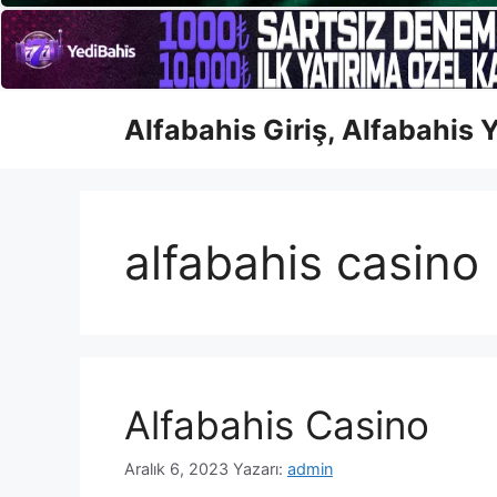
İçeriğe
Alfabahis Giriş, Alfabahis 
atla
alfabahis casino
Alfabahis Casino
Aralık 6, 2023
Yazarı:
admin