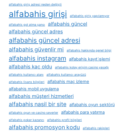
alfabahis giriş adresi neden değişti
alfabahis girişi
alfabahis giriş yapılamıyor
alfabahis güncel
alfabahis gol atma şansı
alfabahis güncel adres
alfabahis güncel adresi
alfabahis güvenlir mi
alfabahis hakkında genel bilgi
alfabahis instagram
alfabahis kayıt i̇şlemi
alfabahis kaç oldu
alfabahis kolay erişim casino yasağı
alfabahis kullanıcı alanı
alfabahis kullanıcı arayüzü
alfabahis maç izleme
alfabahis lisans bilgileri
alfabahis mobil uygulama
alfabahis müşteri hizmetleri
alfabahis nasil bir site
alfabahis oyun sektörü
alfabahis para yatırma
alfabahis oyun ve casino severler
alfabahis poker kazancı
alfabahis profil bilgileri
alfabahis promosyon kodu
alfabahis rakipleri