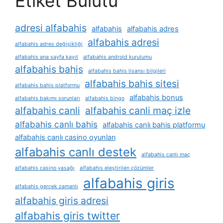
Etiket Bulutu
adresi alfabahis
alfabahis
alfabahis adres
alfabahis adresi
alfabahis adres değişikliği
alfabahis ana sayfa kayıt
alfabahis android kurulumu
alfabahis bahis
alfabahis bahis lisansı bilgileri
alfabahis bahis sitesi
alfabahis bahis platformu
alfabahis bonus
alfabahis bakımı sorunları
alfabahis bingo
alfabahis canli
alfabahis canli maç izle
alfabahis canlı bahis
alfabahis canlı bahis platformu
alfabahis canlı casino oyunları
alfabahis canlı destek
alfabahis canlı maç
alfabahis casino yasağı
alfabahis eleştirilen çözümler
alfabahis giris
alfabahis gerçek zamanlı
alfabahis giris adresi
alfabahis giris twitter