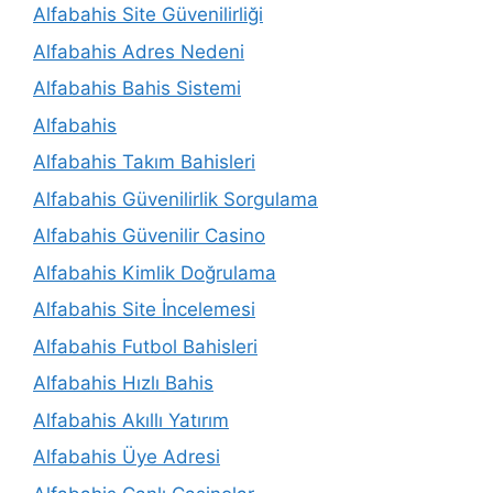
Alfabahis Site Güvenilirliği
Alfabahis Adres Nedeni
Alfabahis Bahis Sistemi
Alfabahis
Alfabahis Takım Bahisleri
Alfabahis Güvenilirlik Sorgulama
Alfabahis Güvenilir Casino
Alfabahis Kimlik Doğrulama
Alfabahis Site İncelemesi
Alfabahis Futbol Bahisleri
Alfabahis Hızlı Bahis
Alfabahis Akıllı Yatırım
Alfabahis Üye Adresi