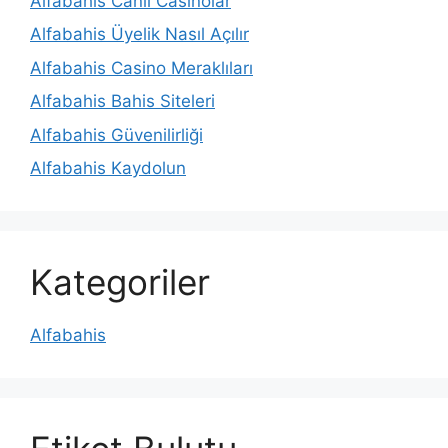
Alfabahis Canlı Casinolar
Alfabahis Üyelik Nasıl Açılır
Alfabahis Casino Meraklıları
Alfabahis Bahis Siteleri
Alfabahis Güvenilirliği
Alfabahis Kaydolun
Kategoriler
Alfabahis