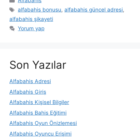
Alfabahis
Etiketler
alfabahis bonusu
,
alfabahis güncel adresi
,
alfabahis şikayeti
Yorum yap
Son Yazılar
Alfabahis Adresi
Alfabahis Giriş
Alfabahis Kişisel Bilgiler
Alfabahis Bahis Eğitimi
Alfabahis Oyun Önizlemesi
Alfabahis Oyuncu Erişimi