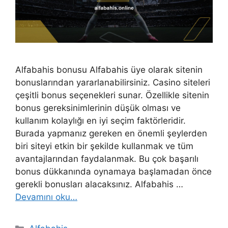
Alfabahis bonusu Alfabahis üye olarak sitenin
bonuslarından yararlanabilirsiniz. Casino siteleri
çeşitli bonus seçenekleri sunar. Özellikle sitenin
bonus gereksinimlerinin düşük olması ve
kullanım kolaylığı en iyi seçim faktörleridir.
Burada yapmanız gereken en önemli şeylerden
biri siteyi etkin bir şekilde kullanmak ve tüm
avantajlarından faydalanmak. Bu çok başarılı
bonus dükkanında oynamaya başlamadan önce
gerekli bonusları alacaksınız. Alfabahis …
Devamını oku…
Kategoriler