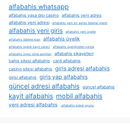
alfabahis whatsapp
alfabahis yasa dışı casino
alfabahis yeni adres
alfabahis yeni adresi
alfabahis yeni bir adres ödeme i̇şlemi
alfabahis yeni giris
alfabahis yeni üyeler
alfabahis üyelik
alfabahis ödeme plan
alfabahis üyelik kayıt süreci
alfabahis üyeliğinden çıkma
alfabahis şikayetleri
alfabahis üyesi olma adımları
bahis sitesi alfabahis
canli alfabahis
giris adresi alfabahis
casino sitesi alfabahis
giris yap alfabahis
girisi alfabahis
güncel adresi alfabahis
güncel alfabahis
kayit alfabahis
mobil alfabahis
yeni adresi alfabahis
alfabahis poker oyunu