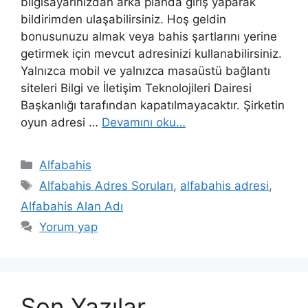
bilgisayarınızdan arka planda giriş yaparak
bildirimden ulaşabilirsiniz. Hoş geldin
bonusunuzu almak veya bahis şartlarını yerine
getirmek için mevcut adresinizi kullanabilirsiniz.
Yalnızca mobil ve yalnızca masaüstü bağlantı
siteleri Bilgi ve İletişim Teknolojileri Dairesi
Başkanlığı tarafından kapatılmayacaktır. Şirketin
oyun adresi …
Devamını oku…
Kategoriler
Alfabahis
Etiketler
Alfabahis Adres Soruları
,
alfabahis adresi
,
Alfabahis Alan Adı
Yorum yap
Son Yazılar