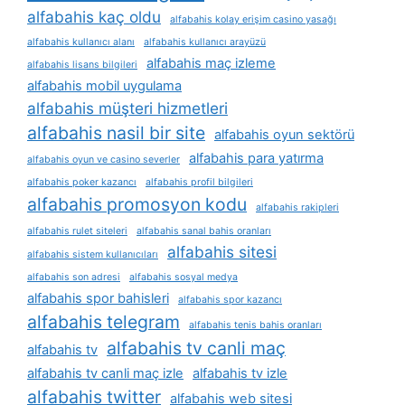
alfabahis kaç oldu
alfabahis kolay erişim casino yasağı
alfabahis kullanıcı alanı
alfabahis kullanıcı arayüzü
alfabahis maç izleme
alfabahis lisans bilgileri
alfabahis mobil uygulama
alfabahis müşteri hizmetleri
alfabahis nasil bir site
alfabahis oyun sektörü
alfabahis para yatırma
alfabahis oyun ve casino severler
alfabahis poker kazancı
alfabahis profil bilgileri
alfabahis promosyon kodu
alfabahis rakipleri
alfabahis rulet siteleri
alfabahis sanal bahis oranları
alfabahis sitesi
alfabahis sistem kullanıcıları
alfabahis son adresi
alfabahis sosyal medya
alfabahis spor bahisleri
alfabahis spor kazancı
alfabahis telegram
alfabahis tenis bahis oranları
alfabahis tv canli maç
alfabahis tv
alfabahis tv canli maç izle
alfabahis tv izle
alfabahis twitter
alfabahis web sitesi