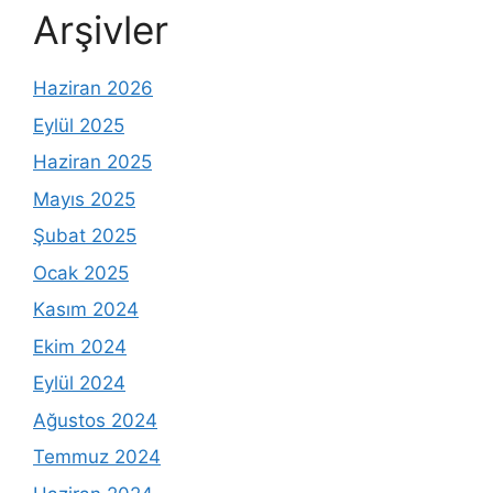
Arşivler
Haziran 2026
Eylül 2025
Haziran 2025
Mayıs 2025
Şubat 2025
Ocak 2025
Kasım 2024
Ekim 2024
Eylül 2024
Ağustos 2024
Temmuz 2024