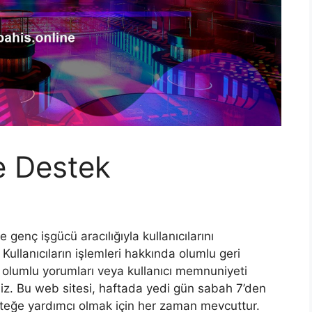
e Destek
genç işgücü aracılığıyla kullanıcılarını
Kullanıcıların işlemleri hakkında olumlu geri
n olumlu yorumları veya kullanıcı memnuniyeti
iniz. Bu web sitesi, haftada yedi gün sabah 7’den
steğe yardımcı olmak için her zaman mevcuttur.