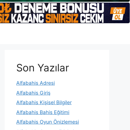
Son Yazılar
Alfabahis Adresi
Alfabahis Giriş
Alfabahis Kişisel Bilgiler
Alfabahis Bahis Eğitimi
Alfabahis Oyun Önizlemesi