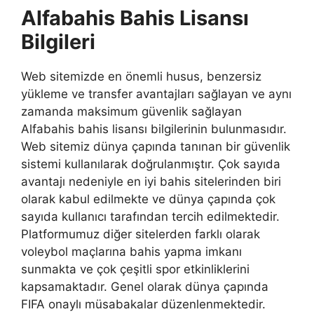
Alfabahis Bahis Lisansı
Bilgileri
Web sitemizde en önemli husus, benzersiz
yükleme ve transfer avantajları sağlayan ve aynı
zamanda maksimum güvenlik sağlayan
Alfabahis bahis lisansı bilgilerinin bulunmasıdır.
Web sitemiz dünya çapında tanınan bir güvenlik
sistemi kullanılarak doğrulanmıştır. Çok sayıda
avantajı nedeniyle en iyi bahis sitelerinden biri
olarak kabul edilmekte ve dünya çapında çok
sayıda kullanıcı tarafından tercih edilmektedir.
Platformumuz diğer sitelerden farklı olarak
voleybol maçlarına bahis yapma imkanı
sunmakta ve çok çeşitli spor etkinliklerini
kapsamaktadır. Genel olarak dünya çapında
FIFA onaylı müsabakalar düzenlenmektedir.