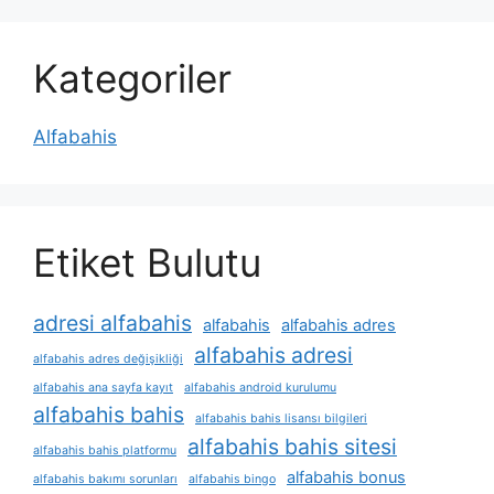
Kategoriler
Alfabahis
Etiket Bulutu
adresi alfabahis
alfabahis
alfabahis adres
alfabahis adresi
alfabahis adres değişikliği
alfabahis ana sayfa kayıt
alfabahis android kurulumu
alfabahis bahis
alfabahis bahis lisansı bilgileri
alfabahis bahis sitesi
alfabahis bahis platformu
alfabahis bonus
alfabahis bakımı sorunları
alfabahis bingo