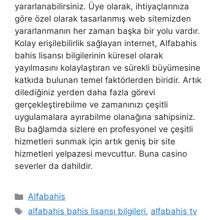
yararlanabilirsiniz. Üye olarak, ihtiyaçlarınıza
göre özel olarak tasarlanmış web sitemizden
yararlanmanın her zaman başka bir yolu vardır.
Kolay erişilebilirlik sağlayan internet, Alfabahis
bahis lisansı bilgilerinin küresel olarak
yayılmasını kolaylaştıran ve sürekli büyümesine
katkıda bulunan temel faktörlerden biridir. Artık
dilediğiniz yerden daha fazla görevi
gerçekleştirebilme ve zamanınızı çeşitli
uygulamalara ayırabilme olanağına sahipsiniz.
Bu bağlamda sizlere en profesyonel ve çeşitli
hizmetleri sunmak için artık geniş bir site
hizmetleri yelpazesi mevcuttur. Buna casino
severler da dahildir.
Kategoriler
Alfabahis
Etiketler
alfabahis bahis lisansı bilgileri
,
alfabahis tv