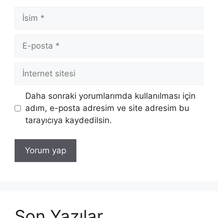
İsim
E-
posta
İnternet
sitesi
Daha sonraki yorumlarımda kullanılması için
adım, e-posta adresim ve site adresim bu
tarayıcıya kaydedilsin.
Son Yazılar