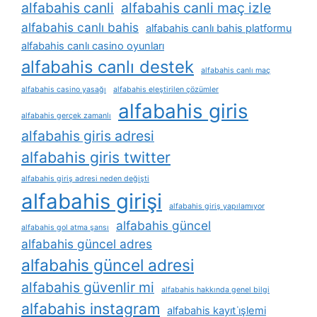
alfabahis canli
alfabahis canli maç izle
alfabahis canlı bahis
alfabahis canlı bahis platformu
alfabahis canlı casino oyunları
alfabahis canlı destek
alfabahis canlı maç
alfabahis casino yasağı
alfabahis eleştirilen çözümler
alfabahis giris
alfabahis gerçek zamanlı
alfabahis giris adresi
alfabahis giris twitter
alfabahis giriş adresi neden değişti
alfabahis girişi
alfabahis giriş yapılamıyor
alfabahis güncel
alfabahis gol atma şansı
alfabahis güncel adres
alfabahis güncel adresi
alfabahis güvenlir mi
alfabahis hakkında genel bilgi
alfabahis instagram
alfabahis kayıt i̇şlemi