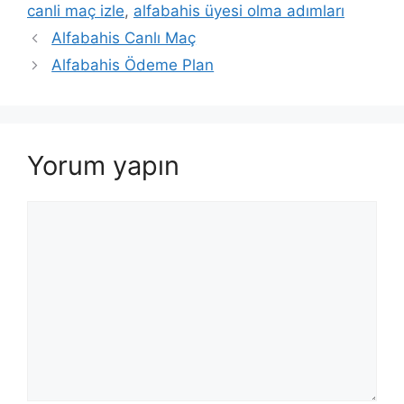
canli maç izle
,
alfabahis üyesi olma adımları
Alfabahis Canlı Maç
Alfabahis Ödeme Plan
Yorum yapın
Yorum