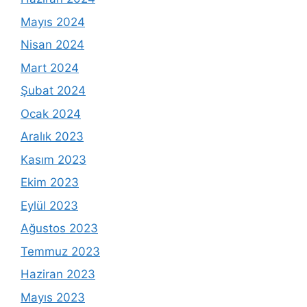
Mayıs 2024
Nisan 2024
Mart 2024
Şubat 2024
Ocak 2024
Aralık 2023
Kasım 2023
Ekim 2023
Eylül 2023
Ağustos 2023
Temmuz 2023
Haziran 2023
Mayıs 2023