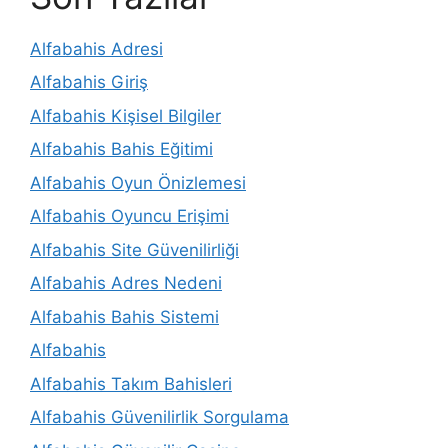
Alfabahis Adresi
Alfabahis Giriş
Alfabahis Kişisel Bilgiler
Alfabahis Bahis Eğitimi
Alfabahis Oyun Önizlemesi
Alfabahis Oyuncu Erişimi
Alfabahis Site Güvenilirliği
Alfabahis Adres Nedeni
Alfabahis Bahis Sistemi
Alfabahis
Alfabahis Takım Bahisleri
Alfabahis Güvenilirlik Sorgulama