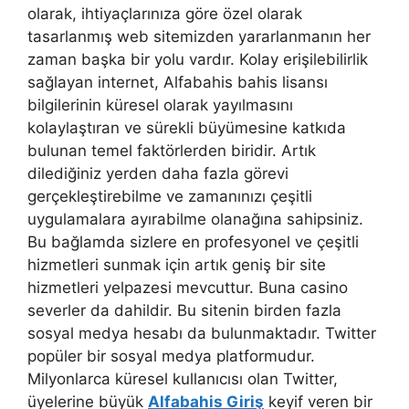
olarak, ihtiyaçlarınıza göre özel olarak
tasarlanmış web sitemizden yararlanmanın her
zaman başka bir yolu vardır. Kolay erişilebilirlik
sağlayan internet, Alfabahis bahis lisansı
bilgilerinin küresel olarak yayılmasını
kolaylaştıran ve sürekli büyümesine katkıda
bulunan temel faktörlerden biridir. Artık
dilediğiniz yerden daha fazla görevi
gerçekleştirebilme ve zamanınızı çeşitli
uygulamalara ayırabilme olanağına sahipsiniz.
Bu bağlamda sizlere en profesyonel ve çeşitli
hizmetleri sunmak için artık geniş bir site
hizmetleri yelpazesi mevcuttur. Buna casino
severler da dahildir. Bu sitenin birden fazla
sosyal medya hesabı da bulunmaktadır. Twitter
popüler bir sosyal medya platformudur.
Milyonlarca küresel kullanıcısı olan Twitter,
üyelerine büyük
Alfabahis Giriş
keyif veren bir