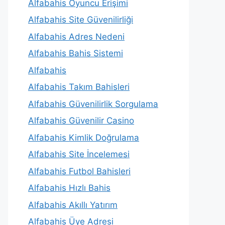
Alfabahis Oyuncu Erişimi
Alfabahis Site Güvenilirliği
Alfabahis Adres Nedeni
Alfabahis Bahis Sistemi
Alfabahis
Alfabahis Takım Bahisleri
Alfabahis Güvenilirlik Sorgulama
Alfabahis Güvenilir Casino
Alfabahis Kimlik Doğrulama
Alfabahis Site İncelemesi
Alfabahis Futbol Bahisleri
Alfabahis Hızlı Bahis
Alfabahis Akıllı Yatırım
Alfabahis Üye Adresi