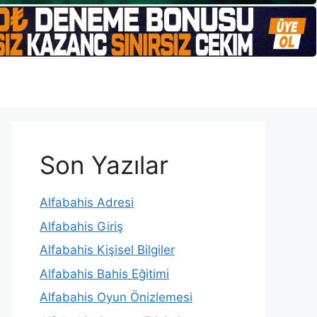
Son Yazılar
Alfabahis Adresi
Alfabahis Giriş
Alfabahis Kişisel Bilgiler
Alfabahis Bahis Eğitimi
Alfabahis Oyun Önizlemesi