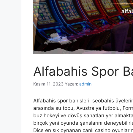
Alfabahis Spor Ba
Kasım 11, 2023
Yazarı:
admin
Alfabahis spor bahisleri seobahis üyelerin
arasında su topu, Avustralya futbolu, Formu
buz hokeyi ve dövüş sanatları yer almakta
birçok yeni oyunda şanslarını deneyebilirl
Dice en sık oynanan canlı casino oyunları