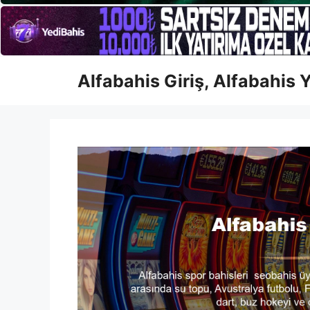
İçeriğe
Alfabahis Giriş, Alfabahis 
atla