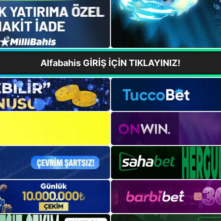
Alfabahis GİRİŞ İÇİN TIKLAYINIZ!