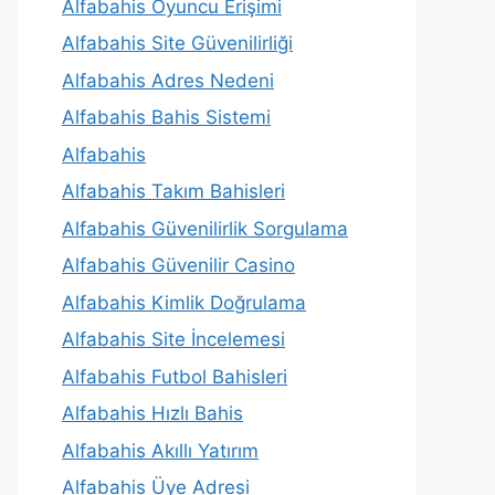
Alfabahis Oyuncu Erişimi
Alfabahis Site Güvenilirliği
Alfabahis Adres Nedeni
Alfabahis Bahis Sistemi
Alfabahis
Alfabahis Takım Bahisleri
Alfabahis Güvenilirlik Sorgulama
Alfabahis Güvenilir Casino
Alfabahis Kimlik Doğrulama
Alfabahis Site İncelemesi
Alfabahis Futbol Bahisleri
Alfabahis Hızlı Bahis
Alfabahis Akıllı Yatırım
Alfabahis Üye Adresi