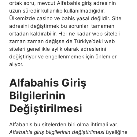
ortak soru, mevcut Alfabahis giriş adresinin
uzun süredir kullanılıp kullanılmadığıdır.
Ülkemizde casino ve bahis yasal değildir. Site
adresini değiştirmek bu sorunları tamamen
ortadan kaldırabilir. Her ne kadar web siteleri
zaman zaman değişse de Türkiye’deki web
siteleri genellikle aylık olarak adreslerini
değiştiriyor ve engellenmemek için önlemler
alıyor.
Alfabahis Giriş
Bilgilerinin
Değiştirilmesi
Alfabahis bu sitelerden biri olma ihtimali var.
Alfabahis giriş bilgilerinin değiştirilmesi
üyeliğine