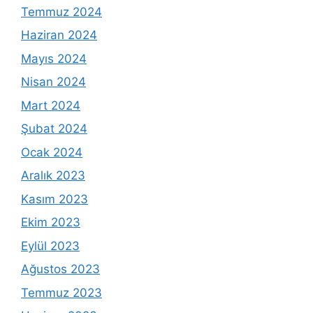
Temmuz 2024
Haziran 2024
Mayıs 2024
Nisan 2024
Mart 2024
Şubat 2024
Ocak 2024
Aralık 2023
Kasım 2023
Ekim 2023
Eylül 2023
Ağustos 2023
Temmuz 2023