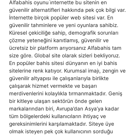
Alfabahis oyunu i̇nternette bu sitenin en
güvenilir alternatifleri hakkında pek çok bilgi var.
İnternette birçok popüler web sitesi var. En
güvenilir tahminlere ve yeni oyunlara sahibiz.
Küresel çekiciliğe sahip, demografik sorunları
çözme yeteneğini kanıtlamış, güvenilir ve
ücretsiz bir platform arıyorsanız Alfabahis tam
size göre. Global site olarak sizleri bekliyoruz.
En popüler bahis sitesi dünyanın en iyi bahis
sitelerine renk katıyor. Kurumsal imajı, zengin ve
güvenilir altyapısı ile çalışanlarıyla birlikte
çalışarak hizmet vermekte ve başarı
merdivenlerini kolaylıkla tırmanmaktadır. Geniş
bir kitleye ulaşan sektörün önde gelen
markalarından biri, Avrupa’dan Asya’ya kadar
tüm bölgelerdeki kullanıcıların ihtiyaç ve
gereksinimlerini karşılamaktadır. Siteye üye
olmak isteyen pek çok kullanıcının sorduğu