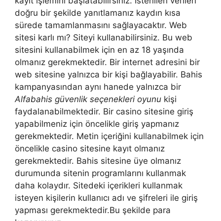
kayıt işlemini başlatabilirsiniz. İstenilen verileri
doğru bir şekilde yanıtlamanız kaydın kısa
sürede tamamlanmasını sağlayacaktır. Web
sitesi karlı mı? Siteyi kullanabilirsiniz. Bu web
sitesini kullanabilmek için en az 18 yaşında
olmanız gerekmektedir. Bir internet adresini bir
web sitesine yalnızca bir kişi bağlayabilir. Bahis
kampanyasından aynı hanede yalnızca bir
Alfabahis güvenlik seçenekleri oyunu
kişi
faydalanabilmektedir. Bir casino sitesine giriş
yapabilmeniz için öncelikle giriş yapmanız
gerekmektedir. Metin içeriğini kullanabilmek için
öncelikle casino sitesine kayıt olmanız
gerekmektedir. Bahis sitesine üye olmanız
durumunda sitenin programlarını kullanmak
daha kolaydır. Sitedeki içerikleri kullanmak
isteyen kişilerin kullanıcı adı ve şifreleri ile giriş
yapması gerekmektedir.Bu şekilde para