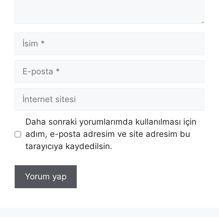
İsim
E-
posta
İnternet
sitesi
Daha sonraki yorumlarımda kullanılması için
adım, e-posta adresim ve site adresim bu
tarayıcıya kaydedilsin.