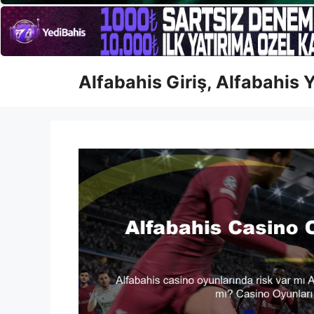
İçeriğe
Alfabahis Giriş, Alfabahis 
atla