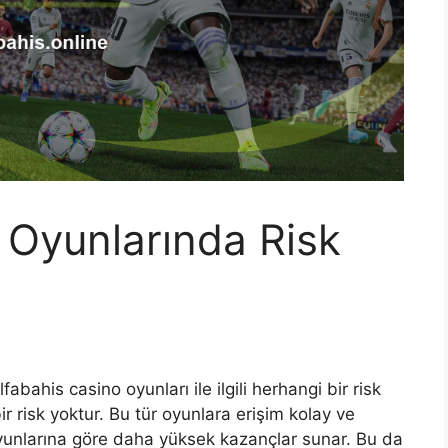
 Oyunlarında Risk
abahis casino oyunları ile ilgili herhangi bir risk
bir risk yoktur. Bu tür oyunlara erişim kolay ve
 oyunlarına göre daha yüksek kazançlar sunar. Bu da