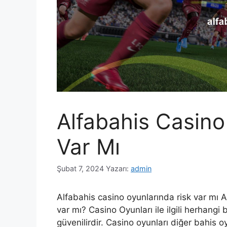
Alfabahis Casino
Var Mı
Şubat 7, 2024
Yazarı:
admin
Alfabahis casino oyunlarında risk var mı Alf
var mı? Casino Oyunları ile ilgili herhangi 
güvenilirdir. Casino oyunları diğer bahis