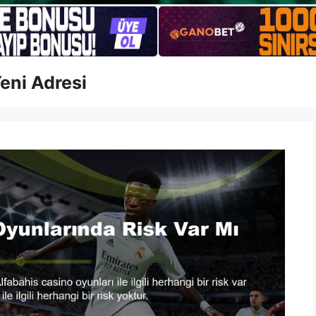
Yeni Adresi