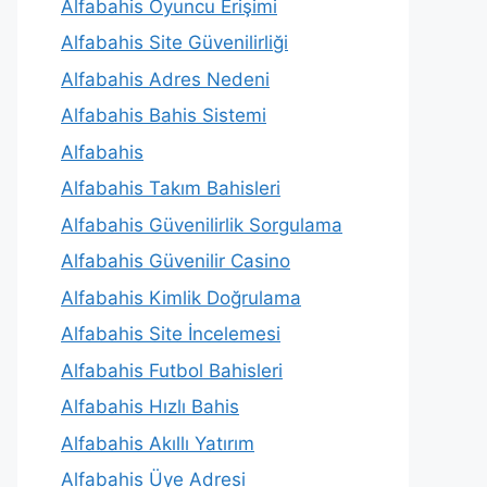
Alfabahis Oyuncu Erişimi
Alfabahis Site Güvenilirliği
Alfabahis Adres Nedeni
Alfabahis Bahis Sistemi
Alfabahis
Alfabahis Takım Bahisleri
Alfabahis Güvenilirlik Sorgulama
Alfabahis Güvenilir Casino
Alfabahis Kimlik Doğrulama
Alfabahis Site İncelemesi
Alfabahis Futbol Bahisleri
Alfabahis Hızlı Bahis
Alfabahis Akıllı Yatırım
Alfabahis Üye Adresi