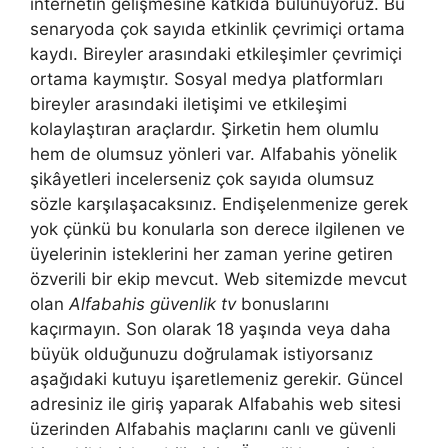
internetin gelişmesine katkıda bulunuyoruz. Bu
senaryoda çok sayıda etkinlik çevrimiçi ortama
kaydı. Bireyler arasındaki etkileşimler çevrimiçi
ortama kaymıştır. Sosyal medya platformları
bireyler arasındaki iletişimi ve etkileşimi
kolaylaştıran araçlardır. Şirketin hem olumlu
hem de olumsuz yönleri var. Alfabahis yönelik
şikâyetleri incelerseniz çok sayıda olumsuz
sözle karşılaşacaksınız. Endişelenmenize gerek
yok çünkü bu konularla son derece ilgilenen ve
üyelerinin isteklerini her zaman yerine getiren
özverili bir ekip mevcut. Web sitemizde mevcut
olan
Alfabahis güvenlik tv
bonuslarını
kaçırmayın. Son olarak 18 yaşında veya daha
büyük olduğunuzu doğrulamak istiyorsanız
aşağıdaki kutuyu işaretlemeniz gerekir. Güncel
adresiniz ile giriş yaparak Alfabahis web sitesi
üzerinden Alfabahis maçlarını canlı ve güvenli