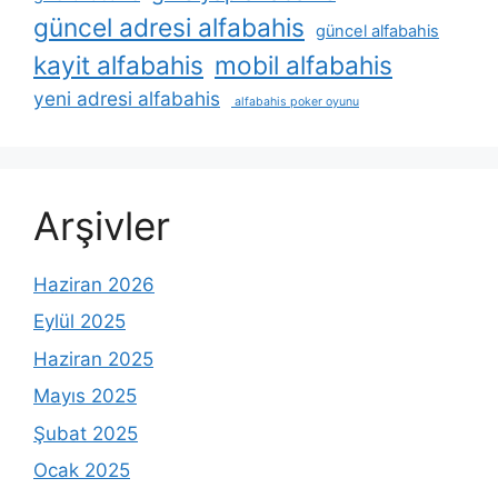
güncel adresi alfabahis
güncel alfabahis
kayit alfabahis
mobil alfabahis
yeni adresi alfabahis
alfabahis poker oyunu
Arşivler
Haziran 2026
Eylül 2025
Haziran 2025
Mayıs 2025
Şubat 2025
Ocak 2025