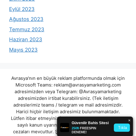
Eylül 2023
Ağustos 2023
Temmuz 2023
Haziran 2023
Mayıs 2023
Avrasya'nın en büyük reklam platformunda olmak için
Microsoft Teams:
reklam@avrasyamarketing.com
adresimizden veya Telegram: @Avrasyamarketing
adresimizden irtibat kurabilirsiniz. (Tek iletişim
adreslerimiz teams / telegram ve mail adresimizdir.
Harici hiçbir iletişim adresimiz bulunmamaktadır.
Lütfen itibar etmeyiniz.) Türkiye yasalarına göre 7258
sayılı kanun uyarınca yasa dışı bahis oynamanın
cezaları mevcuttur. Şu an bulunduğunuz site hiç bir