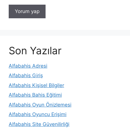
Son Yazılar
Alfabahis Adresi
Alfabahis Giriş
Alfabahis Kişisel Bilgiler
Alfabahis Bahis Eğitimi
Alfabahis Oyun Önizlemesi
Alfabahis Oyuncu Erişimi
Alfabahis Site Güvenilirliği