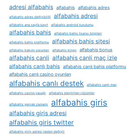
adresi alfabahis
alfabahis
alfabahis adres
alfabahis adresi
alfabahis adres değişikliği
alfabahis ana sayfa kayıt
alfabahis android kurulumu
alfabahis bahis
alfabahis bahis lisansı bilgileri
alfabahis bahis sitesi
alfabahis bahis platformu
alfabahis bonus
alfabahis bakımı sorunları
alfabahis bingo
alfabahis canli
alfabahis canli maç izle
alfabahis canlı bahis
alfabahis canlı bahis platformu
alfabahis canlı casino oyunları
alfabahis canlı destek
alfabahis canlı maç
alfabahis casino yasağı
alfabahis eleştirilen çözümler
alfabahis giris
alfabahis gerçek zamanlı
alfabahis giris adresi
alfabahis giris twitter
alfabahis giriş adresi neden değişti