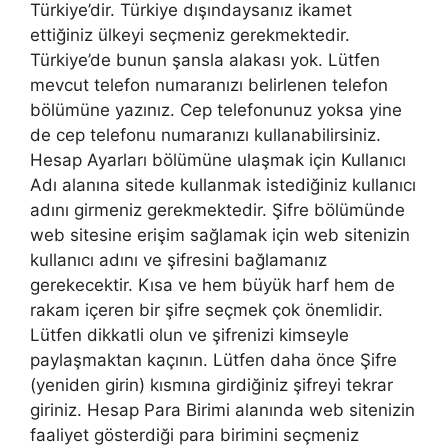
Türkiye’dir. Türkiye dışındaysanız ikamet
ettiğiniz ülkeyi seçmeniz gerekmektedir.
Türkiye’de bunun şansla alakası yok. Lütfen
mevcut telefon numaranızı belirlenen telefon
bölümüne yazınız. Cep telefonunuz yoksa yine
de cep telefonu numaranızı kullanabilirsiniz.
Hesap Ayarları bölümüne ulaşmak için Kullanıcı
Adı alanına sitede kullanmak istediğiniz kullanıcı
adını girmeniz gerekmektedir. Şifre bölümünde
web sitesine erişim sağlamak için web sitenizin
kullanıcı adını ve şifresini bağlamanız
gerekecektir. Kısa ve hem büyük harf hem de
rakam içeren bir şifre seçmek çok önemlidir.
Lütfen dikkatli olun ve şifrenizi kimseyle
paylaşmaktan kaçının. Lütfen daha önce Şifre
(yeniden girin) kısmına girdiğiniz şifreyi tekrar
giriniz. Hesap Para Birimi alanında web sitenizin
faaliyet gösterdiği para birimini seçmeniz